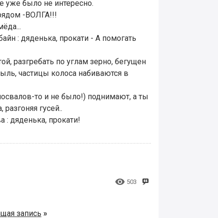
е уже было не интересно.
рядом -ВОЛГА!!!
ёда...
йн : дяденька, прокати - А помогать
ой, разгребать по углам зерно, бегущен
ыль, частицы колоса набиваются в
освалов-то и не было!) поднимают, а ты
разгоняя гусей..
а : дяденька, прокати!

503
щая запись
»