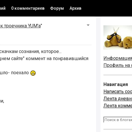
ний
0 комментариев
Форум
Архив
к троечника YUM'а
"
качкам сознания, которое...
Информаци
седнем сайте" коммент на понравившийся
Профиль на
ошло- поехало
Навигация
Написать со
Лента днев
и,
Лента комм