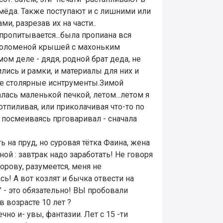
 мёда. Также поступают и с лишними или
, разрезав их на части..
пропитывается...была пропиана вся
д соломеной крышей с махоньким
мом деле - дядя, родной брат деда, не
лись и рамки, и материалы для них и
ие столярные иснтрументы.Зимой
лась маленькой печкой, летом...летом я
 отпиливая, или приколачивая что-то по
 посмеиваясь прговаривал - сначала
 на пруд, но суровая тётка Фаина, жена
ной : завтрак надо заработать! Не говоря
орову, разумеется, меня не
сь! А вот козлят и бычка отвести на
л" - это обязательно! ВЫ пробовали
в возрасте 10 лет ?
ечно и- увы, фантазии. Лет с 15 -ти