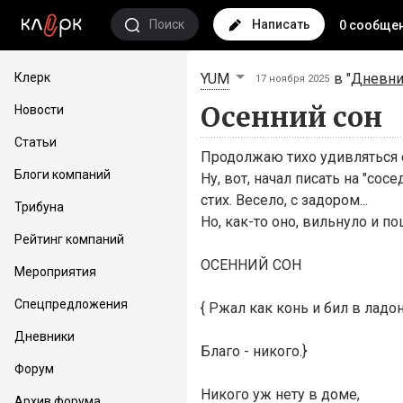
Поиск
Написать
0 сообще
Клерк
YUM
в "
Дневни
17 ноября 2025
Осенний сон
Новости
Статьи
Продолжаю тихо удивляться с
Блоги компаний
Ну, вот, начал писать на "со
стих. Весело, с задором...
Трибуна
Но, как-то оно, вильнуло и п
Рейтинг компаний
ОСЕННИЙ СОН
Мероприятия
Спецпредложения
{ Ржал как конь и бил в ладон
Дневники
Благо - никого.}
Форум
Никого уж нету в доме,
Архив форума