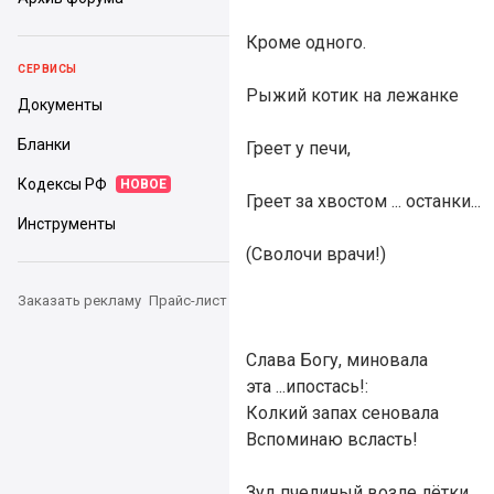
Кроме одного.
СЕРВИСЫ
Рыжий котик на лежанке
Документы
Бланки
Греет у печи,
Кодексы РФ
НОВОЕ
Греет за хвостом ... останки...
Инструменты
(Сволочи врачи!)
Заказать рекламу
Прайс-лист
Слава Богу, миновала
эта ...ипостась!:
Колкий запах сеновала
Вспоминаю всласть!
Зуд пчелиный возле лётки