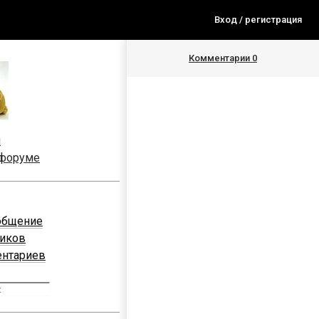
Вход / регистрация
Комментарии
0
я
 форуме
общение
ников
ентариев