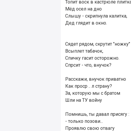
Топит воск в кастрюле плитка,
Мёд осел на дно
Слышу - скрипнула калитка,
Дед глядит в окно.
Сядет рядом, скрутит "ножку"
Всыплет табачок,
Спичку гасит осторожно.
Спрсит - что, внучок?
Расскажи, внучок приватно
Как проср .. л страну?
За, которую мы с братом
Шли на ТУ войну
Помнишь, ты давал присягу :
- только позови...
Проявлю свою отвагу