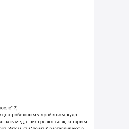
после" ?)
 с центробежным устройством, куда
гнать мед, с них срезют воск, которым
от. Затем, эти "печати" растапливают в