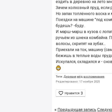
ездить в деревню на лето мн
Зачем колхозный пруд, если 
Но запах топлённого воска и м
Поездки на машине "под комба
будешь? -буду.
И марш-марш в кузов с лопат
ручьём из шнека комбайна. П
волосы, скрипят на зубах...
Приехали на ток, машину (сам
бежишь в теплые воды пруда, 
Искупался, охладился и - снов
Теги:
Деревня
мёд
воспоминание
Редактировано: 17 ноября 2025

Нравится
3
«
Предыдущая запись
Следую