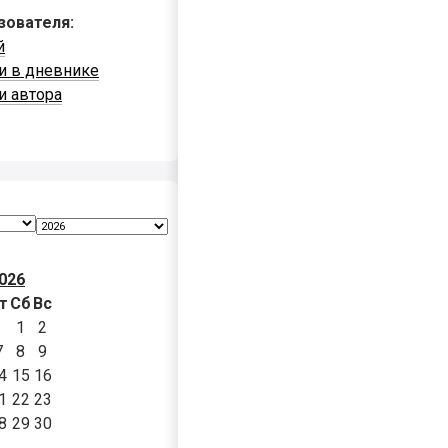
зователя:
й
и в дневнике
и автора
026
т
Сб
Вс
1
2
7
8
9
4
15
16
1
22
23
8
29
30