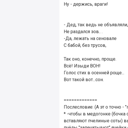
Ну - держись, враги!
- Дед, так ведь не объявляли,
Не раздался зов.. .
-Да, лежать на сеновале
С бабой, без трусов,
Так оно, конечно, проще.
Всё! Изыди ВОН!
Голос стих в осенней роще...
Вот такой вот...сон.
=============
Послесловие: (А эт о точно - "
* -чтобы в медогонке (бочка
вставляют пчелиные соты) вы
пчёлы "запечатывют" ячейки с