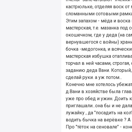
кастрюльке, отделяя воск от
сломанными сотовыми рамками
Этим запахом - мёда и воска 
мастерская, т.е. мазанка по
окошечком, где у деда (на са
вернувшегося с войны) храни
бочка -медогонка, и всяческ
мастерская избушка отаплива
торчал в ней часами, строгая,
заданию деда Вани. Который,
сделай руки. а уж потом...
Конечно мне хотелось убежать
д.Вани в хозяйстве была глав
уже про обед и ужин. Доить к
приглашали...она бы и не дала
лужайку , да "посадить на ко
водить бычка на верёвке ? А 
Про "тёток на сеновале" - кон