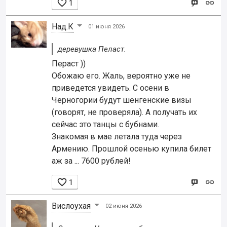

1
Над.К
01 июня 2026
деревушка Пеласт.
Пераст ))
Обожаю его. Жаль, вероятно уже не
приведется увидеть. С осени в
Черногории будут шенгенские визы
(говорят, не проверяла). А получать их
сейчас это танцы с бубнами.
Знакомая в мае летала туда через
Армению. Прошлой осенью купила билет
аж за ... 7600 рублей!

1
Вислоухая
02 июня 2026