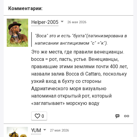
Комментарии:
Helper-2005
26 мая 2026
"Boca" это и есть "бухта"(латинизирована в
написании англицизмом "с" ="к").
Это же места, где правили венецианцы.
bocca = рот, пасть, устье. Венецианцы,
правившие этими землями почти 400 лет,
назвали залив Bocca di Cattaro, поскольку
узкий вход в бухту со стороны
Адриатического моря визуально
напоминал открытый рот, который
«заглатывает» морскую воду

0
YUM
27 мая 2026