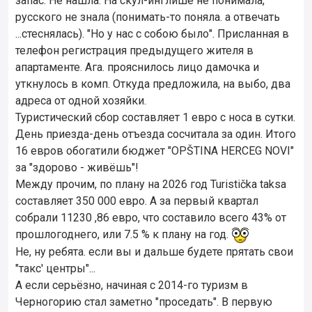
запас. Не нашла. На скул-инглише не понимала,
русского не знала (понимать-то поняла. а отвечать
...стеснялась). "Но у нас с собою было". Присланная в
телефон регистрация предыдущего жителя в
апартаменте. Ага. прояснилось лицо дамочка и
уткнулось в комп. Откуда предложила, на выбо, два
адреса от одной хозяйки.
Туристический сбор составляет 1 евро с носа в сутки.
День приезда-день отъезда сосчитала за один. Итого
16 евров обогатили бюджет "OPŠTINA HERCEG NOVI"
за "здорово - живёшь"!
Между прочим, по плану на 2026 год Turistička taksa
составляет 350 000 евро. А за первый квартал
собрали 11230 ,86 евро, что составило всего 43% от
прошлогоднего, или 7.5 % к плану на год.
Не, ну ребята. если вы и дальше будете прятать свои
"такс' центры"...
А если серьёзно, начиная с 2014-го туризм в
Черногорию стал заметно "проседать". В первую