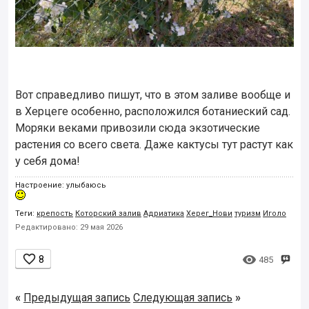
Вот справедливо пишут, что в этом заливе вообще и
в Херцеге особенно, расположился ботаниеский сад.
Моряки веками привозили сюда экзотические
растения со всего света. Даже кактусы тут растут как
у себя дома!
Настроение: улыбаюсь
Теги:
крепость
Которский залив
Адриатика
Херег_Нови
туризм
Иголо
Редактировано: 29 мая 2026


8
485
«
Предыдущая запись
Следующая запись
»