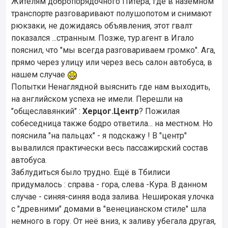
Жителям добропорядочного Питера, где в наземном
транспорте разговаривают полушопотом и снимают
рюкзаки, не дожидаясь объявления, этот гвалт
показался ...странным. Позже, тур.агент в Игало
пояснил, что "мы всегда разговариваем громко". Ага,
прямо через улицу или через весь салон автобуса, в
нашем случае
Попытки Ненаглядной выяснить где нам выходить,
на английском успеха не имели. Перешли на
"общеславянкий" :
Херцог.Центр
? Пожилая
собеседница также бодро ответила... на местном. Но
пояснила "на пальцах" - я подскажу ! В "центр"
вывалился практически весь пассажирский состав
автобуса.
Заблудиться было трудно. Ещё в Тбилиси
придумалось : справа - гора, слева -Кура. В данном
случае - синяя-синяя вода залива. Неширокая улочка
с "древними" домами в "венецианском стиле" шла
немного в гору. От неё вниз, к заливу убегала другая,