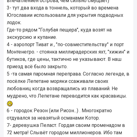
впечатлениен острова, чем сильно смущает)
3- тут два входа в тоннель, который во времена
Югославии использовали для укрытия подводных
лодок.
Где-то рядом "Голубая пещера", куда возят на
экскурсию и купание.
4 - аэропорт Тиват и , "по-совместительству" и порт
Монтенегро. - стоянка миллирадерских яхт, "хижин" и
бутиков, где цены, тактично не указывают. В наш
приезд всё было закрыто.
5 -та самая паромная переправа. Согласно легенде, в
посёлке Лепетане моряки ссаживали своих
любовниц когда возвращались из плаваний. Не
мудрено, что Лепетане переводится как красавицы.
6 - городок Резон (или Рисон...) . Многократно
отдувался за невзятый османами Котор.
7- деревушка Пеласт. Гордая своим променадом в
72 метра! Слывёт городом миллионеров. Ибо там