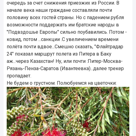
очередь за счет снижения приезжих из России. В
начале века наши граждане составляли почти
половину всех гостей страны. Но с падением рубля
возможности поддержать им братские народы в
"Подвздошье Европы" сильно поубавились. Потом -
ковид, потом ...санкции .С увеличением времени
полёта почти вдвое...Смешно сказать, "Флайтрадар
24" показал маршрут полета из Питера в Баку
аж...через Казахстан! Ну, или почти :Питер-Москва-
Рязань-Пенза-Саратов (Ивантеевка)...далее трекер
пропадает.
Не будем о грустном. Полюбуемся на цветочки: