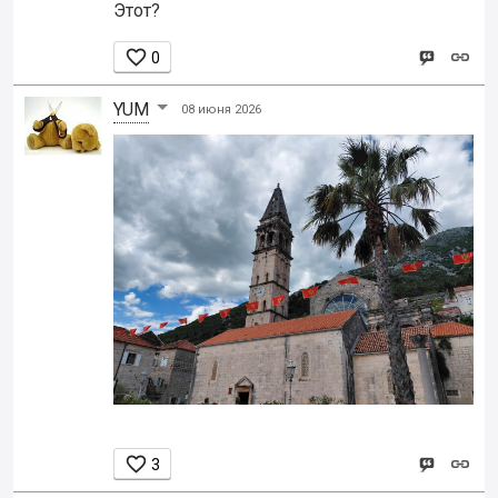
Этот?

0
YUM
08 июня 2026

3