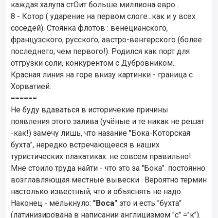
каждая халупа стОит больше миллиона евро...
8 - Котор ( ударение на первом слоге...как и у всех
соседей). Стоянка флотов : венецианского,
французского, русского, австро-венгерского (более
последнего, чем первого!). Родился как порт для
отгрузки соли, конкурентом с Дубровником..
Красная линия на горе внизу картинки - граница с
Хорватией.
======
Не буду вдаваться в историчекие причины
появления этого залива (учёные и те никак не решат
-как!) замечу лишь, что назание "Бока-Которская
бухта", нередко встречающееся в наших
туристических плакатиках. не совсем правильно!
Мне стоило труда найти - что это за "Бока". постоянно
возглавляющая местные вывески . Вероятно термин
настолько известный, что и объяснять не надо.
Наконец - мелькнуло:
"Boca"
это и есть "бухта"
(латинизирована в написании англицизмом "с" ="к").