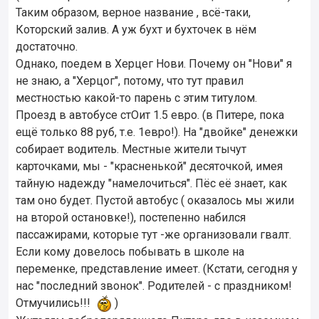
Таким образом, верное название , всё-таки,
Которский залив. А уж бухт и бухточек в нём
достаточно.
Однако, поедем в Херцег Нови. Почему он "Нови" я
не знаю, а "Херцог", потому, что тут правил
местностью какой-то парень с этим титулом.
Проезд в автобусе стОит 1.5 евро. (в Питере, пока
ещё только 88 руб, т.е. 1евро!). На "двойке" денежки
собирает водитель. Местные жители тычут
карточками, мы - "красненькой" десяточкой, имея
тайную надежду "намелочиться". Пёс её знает, как
там оно будет. Пустой автобус ( оказалось мы жили
на второй остановке!), постепенно набился
пассажирами, которые тут -же организовали гвалт.
Если кому довелось побывать в школе на
переменке, представление имеет. (Кстати, сегодня у
нас "последний звонок". Родителей - с праздником!
Отмучились!!!
)