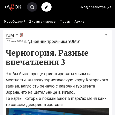
Вход / регистрация
0 сообщений
2 комментариев
Форум
Архив
YUM
в "
Дневник троечника YUM'а
"
26 мая 2026
Черногория. Разные
впечатления 3
Чтобы было проще ориентироваться вам на
местности, выложу туристическую карту Которского
залива, нагло стыренную с лавочки тур.агента
Зорана, что на Шатальнице в Игало..
Те карты. которые показывают в maps'ах меня как-
то совсем дезориентировали.