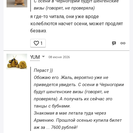
С осени в Черногории будут шенгенские
визы (говорят, не проверяла)
я где-то читала, они уже вроде
колеблются насчет осени, может продлят
безвиз.

1
YUM
08 июня 2026
Пераст ))
Обожаю его. Жаль, вероятно уже не
приведется увидеть. С осени в Черногории
будут шенгенские визы (говорят, не
проверяла). А получать их сейчас это
танцы с бубнами.
Знакомая в мае летала туда через
Армению. Прошлой осенью купила билет
аж за ... 7600 рублей!