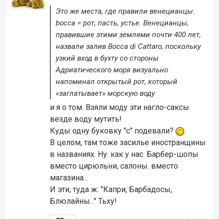
Это же места, где правили венецианцы.
bocca = рот, пасть, устье. Венецианцы,
правившие этими землями почти 400 лет,
назвали залив Bocca di Cattaro, поскольку
узкий вход в бухту со стороны
Адриатического моря визуально
напоминал открытый рот, который
«заглатывает» морскую воду
и я о том. Взяли моду эти нагло-саксы
везде воду мутить!
Куды одну буковку "с" подевали?
В целом, там тоже засилье иностранщины
в названиях. Ну. как у нас. Барбер-шопы
вместо цирюльни, салоны. вместо
магазина...
И эти, туда ж: "Капри, Барбадосы,
Блюлайны..." Тьху!