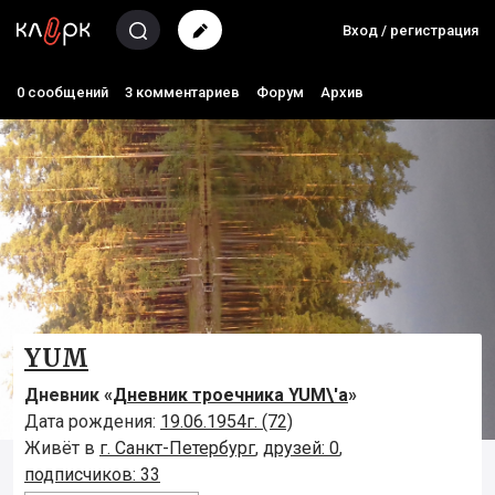
Вход / регистрация
0 сообщений
3 комментариев
Форум
Архив
YUM
Дневник «
Дневник троечника YUM\'а
»
Дата рождения:
19.06.1954г. (72)
Живёт в
г. Санкт-Петербург
,
друзей: 0
,
подписчиков: 33