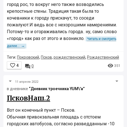
город рос, то вокруг него также возводились
крепостные стены. Традиция такая была то
кочевники к городу прискачут, то соседи
пожалуют.И ведь все с нехорошими намерениями.
Потому-то и огораживались города.. ну, само слово
«город» как раз от этого и возникло.
Читать и смотреть
→
далее...
Теги:
Покровский
,
Псков
,
рождественский
,
Рождественский


4

351
0
11 апреля 2022
в дневнике
“Дневник троечника YUM\'а”
ПсковНаш.2
Вот он конечный пункт – Псков.
Обычная привокзальная площадь с отстоем
городских автобусов, согласно разведданным -10