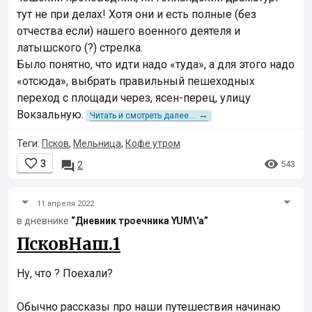
тут не при делах! Хотя они и есть полные (без
отчества если) нашего военного деятеля и
латышского (?) стрелка.
Было понятно, что идти надо «туда», а для этого надо
«отсюда», выбрать правильный пешеходных
переход с площади через, ясен-перец, улицу
Вокзальную.
→
Читать и смотреть далее...
Теги:
Псков
,
Мельница
,
Кофе утром


3

543
2
11 апреля 2022
в дневнике
“Дневник троечника YUM\'а”
ПсковНаш.1
Ну, что ? Поехали?
Обычно рассказы про наши путешествия начинаю