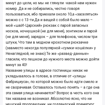
минут до цели, но мы не глянули -какой нам нужен
номер. Да и не собирались, честно говоря
пользоваться, ибо приехали около 10,а «заселяться»
можно с с 13-ти.Да и вещей с собой было мало –
мой «швИ-Царский» рюкзак с парой запасных
носков, ночнушкой (не для меня), зонтиком и парой
(не для меня), зарядок – для телефонов, числом три
штуки, Что там в модном крохотном рюкзачке
(завместо некогда популярной «сумки-кошёлки» у
Ненаглядной, не знаю).Те же «развед-данные»
гласили, что пешком до нужного места можно дойти
минут за 40!
Название улицы в адресе гостиницы никак не
укладывалось в голове, в отличие от «улицы
Фабрициуса», по которой можно было идти смело и
не сворачивая. Оставалось только понять – а где она
эта самая улица начинается? Вопрос в честь кого она
так названа не возникал. Абсолютно ясно, что ни
чешский проповедник, ни голландский драматург