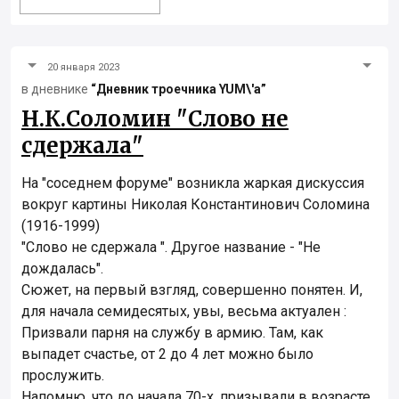
20 января 2023
в дневнике
“Дневник троечника YUM\'а”
Н.К.Соломин "Слово не
сдержала"
На "соседнем форуме" возникла жаркая дискуссия
вокруг картины Николая Константинович Соломина
(1916-1999)
"Слово не сдержала ". Другое название - "Не
дождалась".
Сюжет, на первый взгляд, совершенно понятен. И,
для начала семидесятых, увы, весьма актуален :
Призвали парня на службу в армию. Там, как
выпадет счастье, от 2 до 4 лет можно было
прослужить.
Напомню, что до начала 70-х, призывали в возрасте