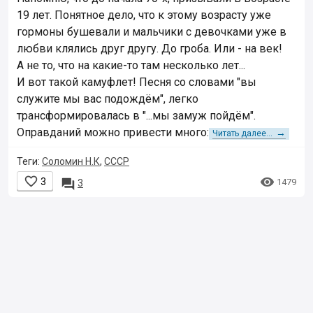
19 лет. Понятное дело, что к этому возрасту уже
гормоны бушевали и мальчики с девочками уже в
любви клялись друг другу. До гроба. Или - на век!
А не то, что на какие-то там несколько лет...
И вот такой камуфлет! Песня со словами "вы
служите мы вас подождём", легко
трансформировалась в "...мы замуж пойдём".
Оправданий можно привести много:
→
Читать далее...
Теги:
Соломин Н.К
,
СССР


3

1479
3