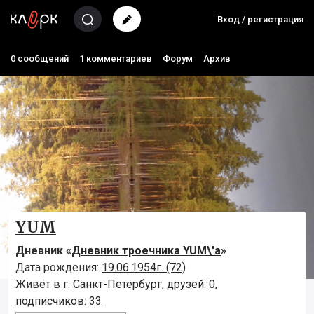
Вход / регистрация
0 сообщений
1 комментариев
Форум
Архив
YUM
Дневник «
Дневник троечника YUM\'а
»
Дата рождения:
19.06.1954г. (72)
Живёт в
г. Санкт-Петербург
,
друзей: 0
,
подписчиков: 33