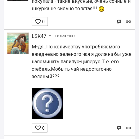
покупала - такие вкусные, очень сочные и
шкурка не сильно толстая!!!

0
LSK47
08 мая 2009
М-дя...По количеству употребляемого
ежедневно зеленого чая я должна бы уже
напоминать папипус-циперус. Т.е. его
стебель.Мобыть чай недостаточно
зеленый???

0