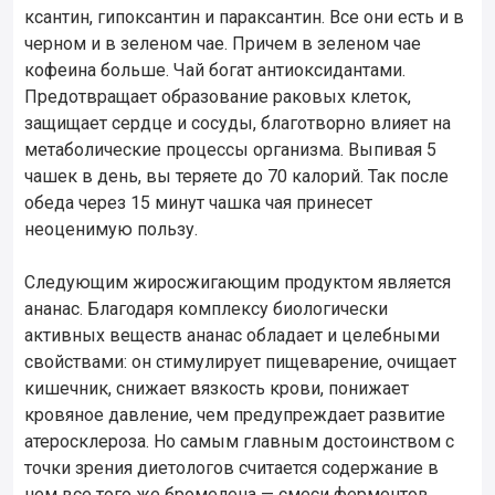
ксантин, гипоксантин и параксантин. Все они есть и в
черном и в зеленом чае. Причем в зеленом чае
кофеина больше. Чай богат антиоксидантами.
Предотвращает образование раковых клеток,
защищает сердце и сосуды, благотворно влияет на
метаболические процессы организма. Выпивая 5
чашек в день, вы теряете до 70 калорий. Так после
обеда через 15 минут чашка чая принесет
неоценимую пользу.
Следующим жиросжигающим продуктом является
ананас. Благодаря комплексу биологически
активных веществ ананас обладает и целебными
свойствами: он стимулирует пищеварение, очищает
кишечник, снижает вязкость крови, понижает
кровяное давление, чем предупреждает развитие
атеросклероза. Но самым главным достоинством с
точки зрения диетологов считается содержание в
нем все того же бромелена — смеси ферментов,