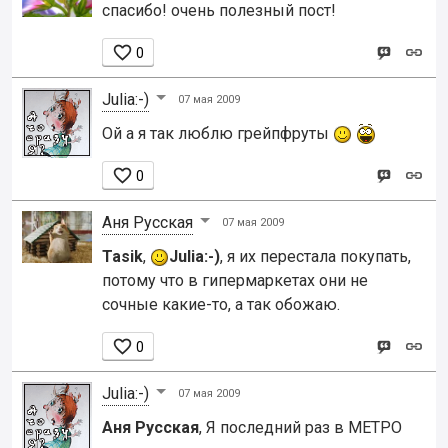
спасибо! очень полезный пост!

0
Julia:-)
07 мая 2009
Ой а я так люблю грейпфруты

0
Аня Русская
07 мая 2009
Tasik
,
Julia:-)
, я их перестала покупать,
потому что в гипермаркетах они не
сочные какие-то, а так обожаю.

0
Julia:-)
07 мая 2009
Аня Русская
, Я последний раз в МЕТРО