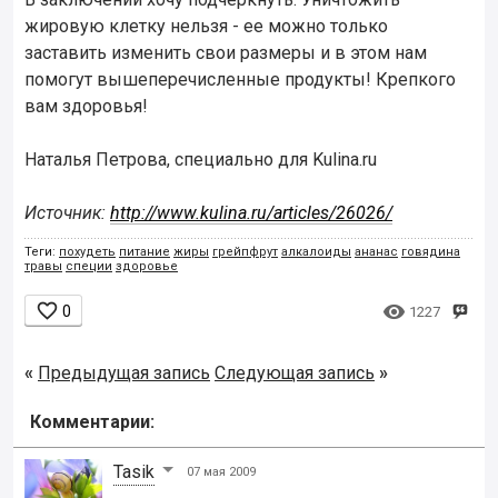
жировую клетку нельзя - ее можно только
заставить изменить свои размеры и в этом нам
помогут вышеперечисленные продукты! Крепкого
вам здоровья!
Наталья Петрова, специально для Kulina.ru
Источник:
http://www.kulina.ru/articles/26026/
Теги:
похудеть
питание
жиры
грейпфрут
алкалоиды
ананас
говядина
травы
специи
здоровье


0
1227
«
Предыдущая запись
Следующая запись
»
Комментарии:
Tasik
07 мая 2009