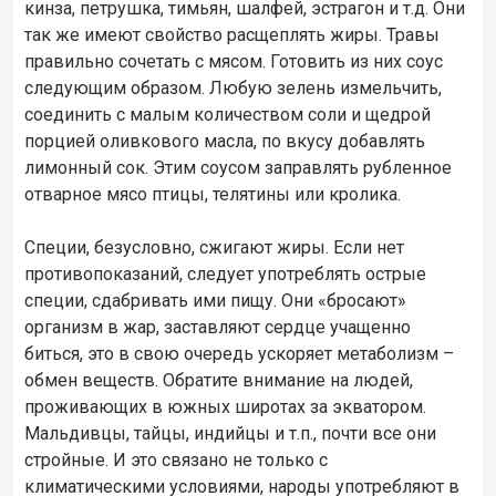
кинза, петрушка, тимьян, шалфей, эстрагон и т.д. Они
так же имеют свойство расщеплять жиры. Травы
правильно сочетать с мясом. Готовить из них соус
следующим образом. Любую зелень измельчить,
соединить с малым количеством соли и щедрой
порцией оливкового масла, по вкусу добавлять
лимонный сок. Этим соусом заправлять рубленное
отварное мясо птицы, телятины или кролика.
Специи, безусловно, сжигают жиры. Если нет
противопоказаний, следует употреблять острые
специи, сдабривать ими пищу. Они «бросают»
организм в жар, заставляют сердце учащенно
биться, это в свою очередь ускоряет метаболизм –
обмен веществ. Обратите внимание на людей,
проживающих в южных широтах за экватором.
Мальдивцы, тайцы, индийцы и т.п., почти все они
стройные. И это связано не только с
климатическими условиями, народы употребляют в