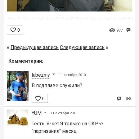


0
977
«
Предыдущая запись
Следующая запись
»
Комментарии:
lubezniy
11 октября 2010
В подплаве служили?

0
YUM
11 октября 2010
Тесть. Я-нет.Я только на СКР-е
"партизанил" месяц.