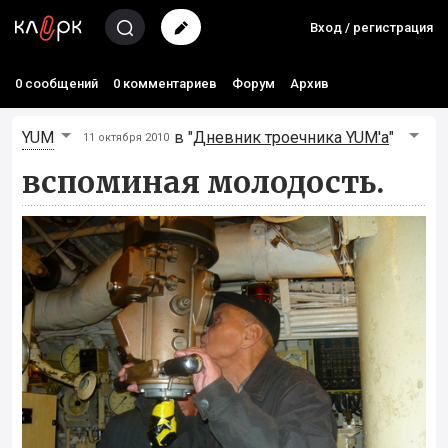
Вход / регистрация
0 сообщений
0 комментариев
Форум
Архив
YUM
в "
Дневник троечника YUM'а
"
11 октября 2010
вспоминая молодость.