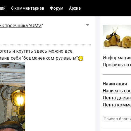
ний
6 комментариев
Форум
Архив
к троечника YUM'а
"
рогать и крутить здесь можно все.
Информаци
тавив себя "боцманенком-рулевым"
Профиль на
Навигация
Написать со
Лента днев
Лента комм