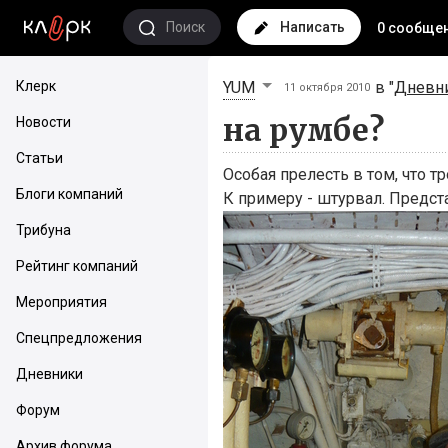
Поиск
Написать
0 сообще
Клерк
YUM
в "
Дневни
11 октября 2010
на румбе?
Новости
Статьи
Особая прелесть в том, что т
Блоги компаний
К примеру - штурвал. Предс
Трибуна
Рейтинг компаний
Мероприятия
Спецпредложения
Дневники
Форум
Архив форума