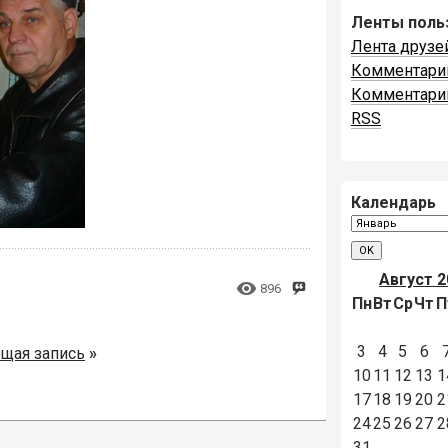
Ленты поль
Лента друзе
Комментари
Комментари
RSS
Календарь
Август 2

896
Пн
Вт
Ср
Чт
П
3
4
5
6
щая запись
»
10
11
12
13
1
17
18
19
20
2
24
25
26
27
2
31