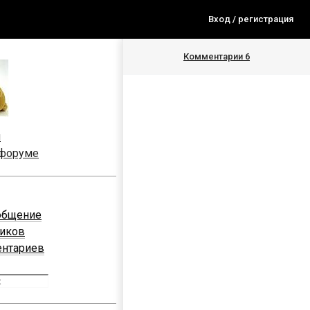
Вход / регистрация
Комментарии
6
я
 форуме
общение
ников
ентариев