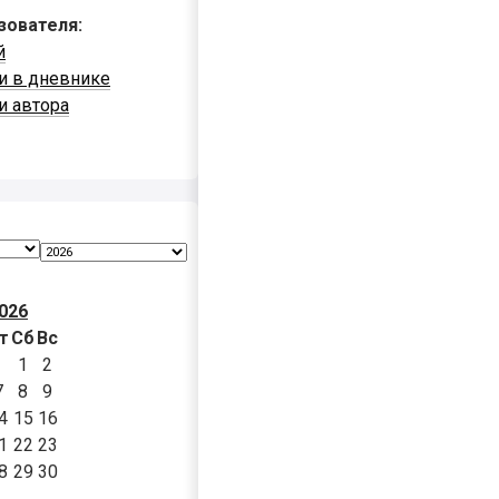
зователя:
й
и в дневнике
и автора
026
т
Сб
Вс
1
2
7
8
9
4
15
16
1
22
23
8
29
30