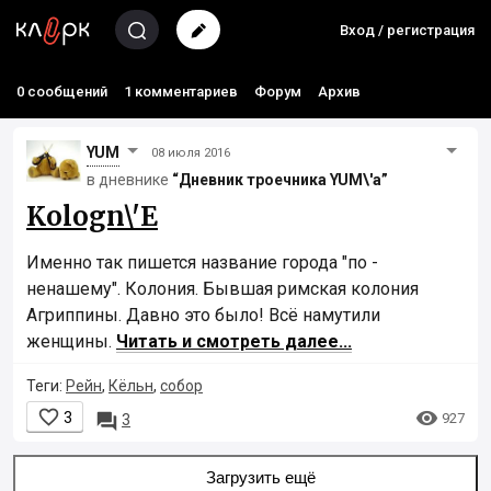
Вход / регистрация
0 сообщений
1 комментариев
Форум
Архив
YUM
08 июля 2016
в дневнике
“Дневник троечника YUM\'а”
Kologn\'E
Именно так пишется название города "по -
ненашему". Колония. Бывшая римская колония
Агриппины. Давно это было! Всё намутили
женщины.
Читать и смотреть далее...
Теги:
Рейн
,
Кёльн
,
собор


3

927
3
Загрузить ещё