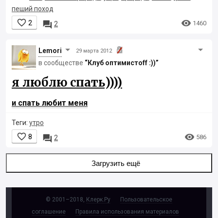
пеший поход


2

1460
2
Lemori
29 марта 2012
в сообществе
“Клуб оптимистоff :))”
я люблю спать))))
и спать любит меня
Теги:
утро


8

586
2
Загрузить ещё
© 2001–2018,
Клерк.Ру
Пользовательское
соглашение
Правила использования материалов