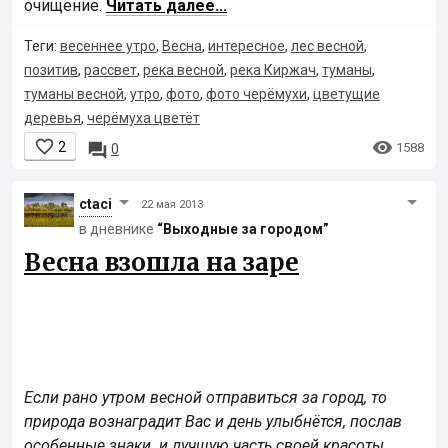
очищение.
Читать далее...
Теги:
весеннее утро
,
Весна
,
интересное
,
лес весной
,
позитив
,
рассвет
,
река весной
,
река Киржач
,
туманы
,
туманы весной
,
утро
,
фото
,
фото черёмухи
,
цветущие
деревья
,
черёмуха цветёт


2

1588
0
ctaci
22 мая 2013
в дневнике
“Выходные за городом”
Весна взошла на заре
Если рано утром весной отправиться за город, то
природа вознаградит Вас и день улыбнётся, послав
особенные знаки и лучшую часть своей красоты.