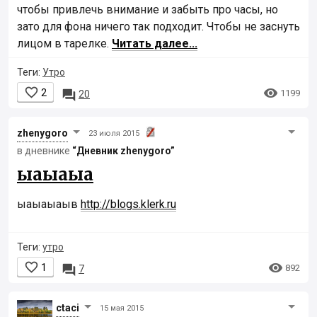
чтобы привлечь внимание и забыть про часы, но
зато для фона ничего так подходит. Чтобы не заснуть
лицом в тарелке.
Читать далее...
Теги:
Утро


2

1199
20
zhenygoro
23 июля 2015
в дневнике
“Дневник zhenygoro”
ыаыаыа
ыаыаыаыв
http://blogs.klerk.ru
Теги:
утро


1

892
7
ctaci
15 мая 2015