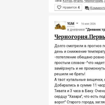
Теги:
Котор
,
Игало
,
Черногория
,

Нравится
4

Комменти
YUM
16 мая 2026
в дневнике
“Дневник т
Черногория.Перв
Долго смотрели в прогноз 
день и сниижение температу
-потепление обещано ровно 
простым словом -"что надеть
замёрзнуть и не промокнуть
решили не брать!
А твот купальные вещички, н
Добирались в сумме 11 часрв
Тивата и 3 часа в Баку. Очен
сердцу "Хазара", что есть п
ворот" Старого города, загля