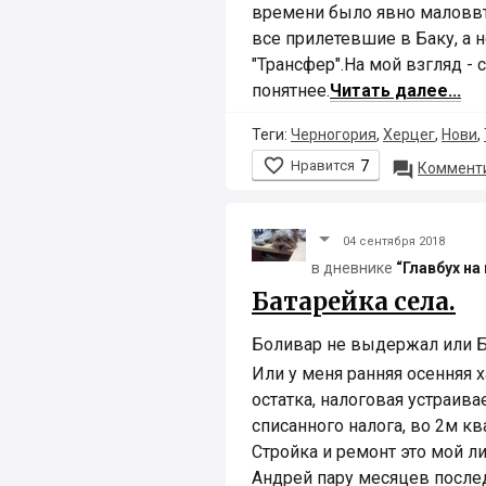
времени было явно маловвто
все прилетевшие в Баку, а н
"Трансфер".На мой взгляд - 
понятнее.
Читать далее...
Теги:
Черногория
,
Херцег
,
Нови
,

Нравится
7

Комменти
04 сентября 2018
в дневнике
“Главбух на
Батарейка села.
Боливар не выдержал или 
Или у меня ранняя осенняя 
остатка, налоговая устраив
списанного налога, во 2м кв
Стройка и ремонт это мой ли
Андрей пару месяцев послед