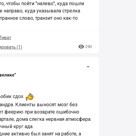
, чтобы пойти "налево", куда пошли
е направо, куда указывала стрелка
странное слово, транзит оно как-то
Тиват

290
ровать (
1
)
 велике”
Бобик сдох
хандра. Клиенты выносят мозг без
ает феерию при возврате ошибочно
артале, дома слегка нервная атмосфера.
чный круг ада.
ние активно был занят на работе, а