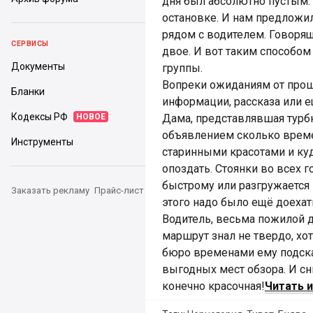
дня был абсолютно пустым. 
остановке. И нам предложил
рядом с водителем. Говорящ
СЕРВИСЫ
двое. И вот таким способом
Документы
группы.
Вопреки ожиданиям от прош
Бланки
информации, рассказа или е
Кодексы РФ
НОВОЕ
Дама, представлявшая турб
объявлением сколько врем
Инструменты
старинными красотами и куд
опоздать. Стоянки во всех г
быстрому или разгружается 
Заказать рекламу
Прайс-лист
этого надо было ещё доехат
Водитель, весьма пожилой дяд
маршрут знал не твердо, хот
бюро временами ему подска
выгодных мест обзора. И сни
конечно красочная!
Читать и