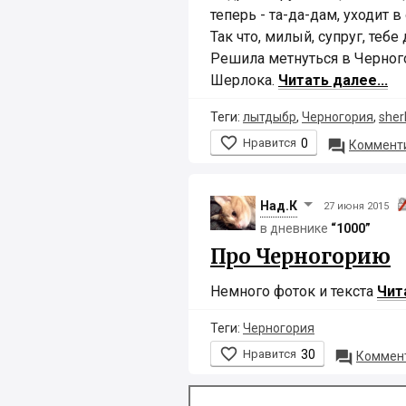
теперь - та-да-дам, уходит в 
Так что, милый, супруг, тебе
Решила метнуться в Черног
Шерлока.
Читать далее...
Теги:
лытдыбр
,
Черногория
,
sher

Нравится
0

Комменти
Над.К
27 июня 2015
в дневнике
“1000”
Про Черногорию
Немного фоток и текста
Чит
Теги:
Черногория

Нравится
30

Коммент