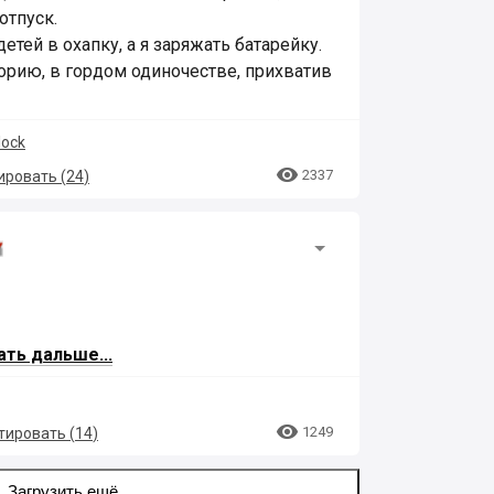
отпуск.
 детей в охапку, а я заряжать батарейку.
орию, в гордом одиночестве, прихватив
lock

2337
ровать (
24
)
ать дальше...

1249
ировать (
14
)
Загрузить ещё