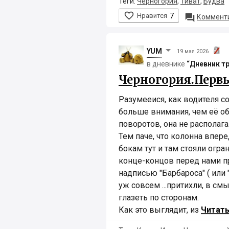
Теги:
Черногория
,
Тиват
,
Будва

Нравится
7

Комменти
YUM
19 мая 2026
в дневнике
“Дневник т
Черногория.Первы
Разумееися, как водителя с
больше внимания, чем её об
поворотов, она не располагал
Тем паче, что колонна впере
бокам тут и там стояли огран
конце-концов перед нами п
надписью "Барбароса" ( или 
уж совсем ...притихли, в с
глазеть по сторонам.
Как это выглядит, из
Читать