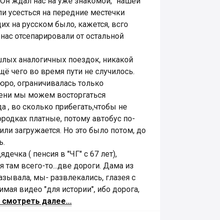
Он ждал нас на уже знакомой, "нашей"
и усесться на передние местечки
их на русском было, кажется, всго
 нас отсепарировали от остальной
лых аналогичных поездок, никакой
щё чего во время пути не случилось.
юро, ограничивалась только
ени мы можем восторгаться
а , во сколько прибегать,чтобы не
ородках платные, потому автобус по-
или загружается. Но это было потом, до
ь.
ечка ( пенсия в "ЧГ" с 67 лет),
я там всего-то...две дороги. Дама из
зывала, мы- развлекались, глазея с
мая видео "для истории", ибо дорога,
 смотреть далее...