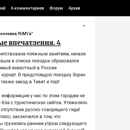
ний
6 комментариев
Форум
Архив
роечника YUM\'а”
ые впечатления. 4
ритствовала пляжным занятиям, начали
рвым в списке поездок образовался
самый известный в России
 курорт. В предстоящую поездку Зоран
 также заезд в Тиват и порт
 информации у нас по этим городам не
бла с туристических сайтов. Утяжеляло
отсутствие русско-говорящего гида!
люс, заключался в том, что
мы грузились ранним утром следующего