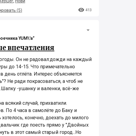
Херцег
,
Нови

413
ровать (
5
)
роечника YUM\'а”
ые впечатления
погоды. Он не радовал:дожди на каждый
ры до 14-15. Что примечательно
в день отлёта. Интерес объясняется
"? Не ради покрасоваться, а чтоб не
.Шапку -ушанку и валенки, всё-же
а всякий случай, прихватили.
. По 4 часа в самолёте до Баку и
ь хотелось, конечно, доехать до милого
одвальчик где поесть прямо у "Двойных
нуть в этот самый старый город...Но