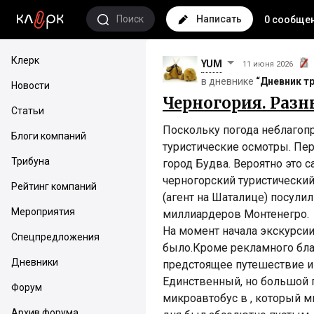
Поиск
Написать
0 сообще
Клерк
YUM
11 июня 2026
в дневнике
“Дневник т
Новости
Черногория. Разн
Статьи
Поскольку погода неблагоп
Блоги компаний
туристические осмотры. Пе
Трибуна
город Будва. Вероятно это 
черногорский туристический
Рейтинг компаний
(агент на Шаталице) посулил
Мероприятия
миллиардеров Монтенегро.
На момент начала экскурсии
Спецпредложения
было.Кроме рекламного бла-
Дневники
предстоящее путешествие и 
Единственный, но большой п
Форум
микроавтобус в , который 
Архив форума