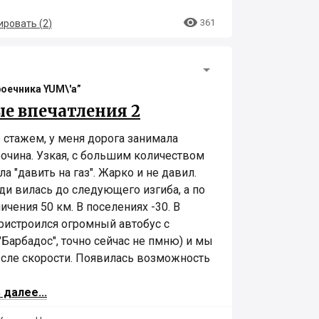

361
ровать (
2
)
роечника YUM\'а”
е впечатления 2
о стажем, у меня дорога занимала
очина. Узкая, с большим количеством
а "давить на газ". Жарко и не давил.
ди вилась до следующего изгиба, а по
ичения 50 км. В поселениях -30. В
ристроился огромный автобус с
"Барбадос", точно сейчас не пмню) и мы
мысле скорости. Появилась возможность
 далее...