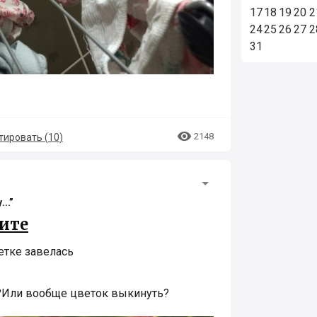
17
18
19
20
2
24
25
26
27
2
31

2148
ировать (
10
)
..”
ите
етке завелась
ь?Или вообще цветок выкинуть?