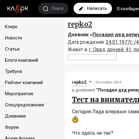
Поиск
Написать
0 сообще
repko2
Клерк
Дневник «
Посадил дед репку.
Новости
Дата рождения:
24.01.1977г. (4
Статьи
Живёт в
г. Орел
,
друзей: 41
,
по
Блоги компаний
Трибуна
repko2
Рейтинг компаний
04 ноября 2014
в дневнике
“Посадил дед репку.
Мероприятия
Тест на внимател
Спецпредложения
Сегодня Лада впервые сама
Дневники
Форум
Что здесь не так?
Архив форума