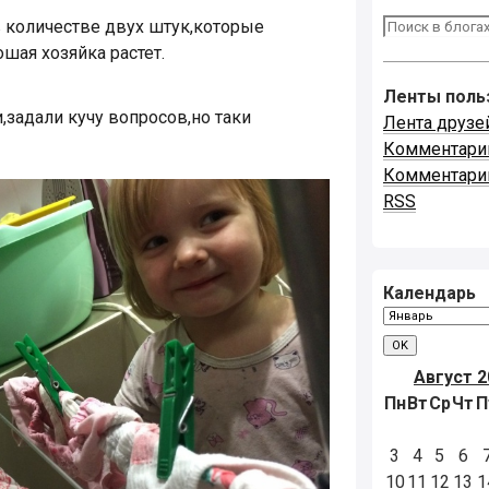
количестве двух штук,которые
ошая хозяйка растет.
Ленты поль
задали кучу вопросов,но таки
Лента друзе
Комментари
Комментари
RSS
Календарь
Август 2
Пн
Вт
Ср
Чт
П
3
4
5
6
10
11
12
13
1