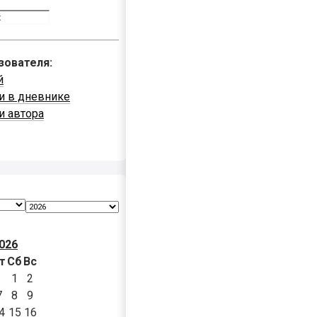
зователя:
й
и в дневнике
и автора
026
т
Сб
Вс
1
2
7
8
9
4
15
16