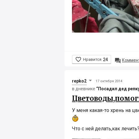

Нравится
24

Коммент
repko2
17 октября 2014
в дневнике
“Посадил дед репку.
Цветоводы,помог
У меня какая-то хрень на цв
Что с ней делать,как лечит