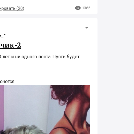

1365
ровать (
20
)
..”
очик-2
лет и ни одного поста..Пусть будет
очется