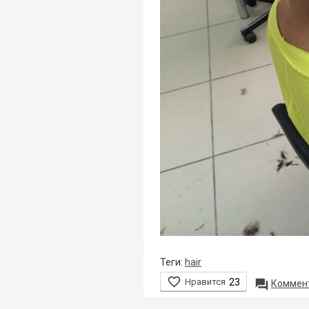
Теги:
hair

Нравится
23

Коммент