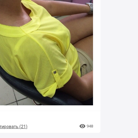

948
ировать (
21
)