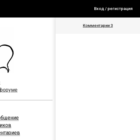
Вход / регистрация
Комментарии
3
я
 форуме
общение
ников
ентариев