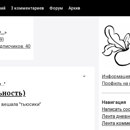
ний
3 комментариев
Форум
Архив
..
»
9)
дписчиков: 40
Информаци
Профиль на
..”
ьность)
Навигация
 вешала "тьюсики"
Написать со
Лента днев
Лента комм