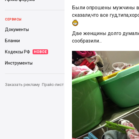
Были опрошены мужчины в 
сказали,что все гуд,типа,хор
СЕРВИСЫ
Документы
Две женщины долго думали,
сообразили...
Бланки
Кодексы РФ
НОВОЕ
Инструменты
Заказать рекламу
Прайс-лист