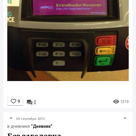


9

1213
0
09 сентября 2015
в дневнике
“Дневник”