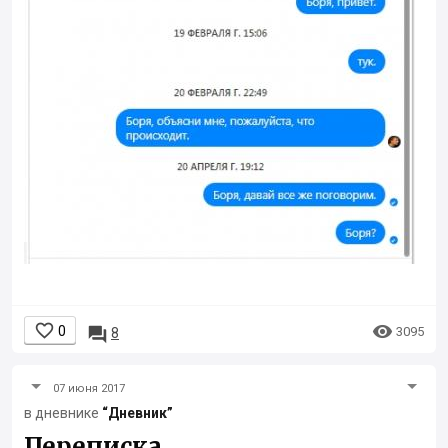


0

3095
8
07 июня 2017
в дневнике
“Дневник”
Переписка