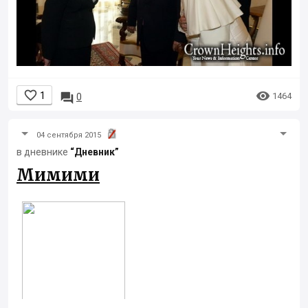


1

1464
0
04 сентября 2015
в дневнике
“Дневник”
Мимими