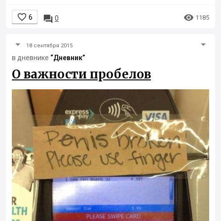


6

1185
0
18 сентября 2015
в дневнике
“Дневник”
О важности пробелов