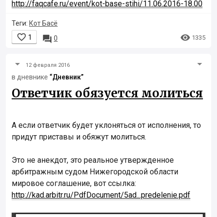
http://faqcafe.ru/event/kot-base-stihi/11.06.2016-18.00
Теги:
Кот Басё


1

1335
0
12 февраля 2016
в дневнике
“Дневник”
Ответчик обязуется молиться
А если ответчик будет уклоняться от исполнения, то
придут приставы и обяжут молиться.
Это не анекдот, это реальное утвержденное
арбитражным судом Нижегородской области
мировое соглашение, вот ссылка:
http://kad.arbitr.ru/PdfDocument/5ad...predelenie.pdf