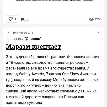


0

1253
0
10 октября 2015
в дневнике
“Дневник”
Маразм крепчает
Этот чудесный ролик (5 гран-при «Каннских львов»
и 18 «золотых львов», что является рекордом
фестиваля за всё время его существования, 7
наград Webby Awards, 7 наград One Show Awards и
т.д.), созданный по заказу Мельбурнских железных
дорог и, по их утверждению, значительно
снизивший число несчастных случаев с детьми на
железной дороге — запрещен в России как
пропаганда суицида.