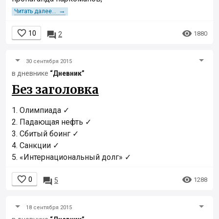
→
Читать далее...


10

1880
2
30 сентября 2015
в дневнике
“Дневник”
Без заголовка
1. Олимпиада ✓
2. Падающая нефть ✓
3. Сбитый боинг ✓
4. Санкции ✓
5. «Интернациональный долг» ✓


0

1288
5
18 сентября 2015