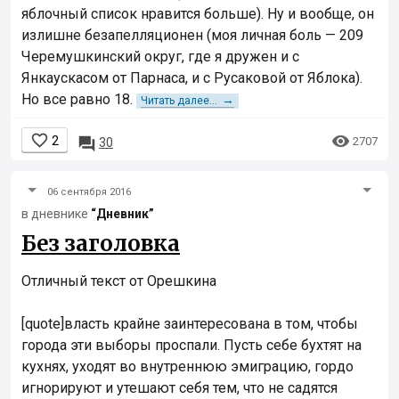
яблочный список нравится больше). Ну и вообще, он
излишне безапелляционен (моя личная боль — 209
Черемушкинский округ, где я дружен и с
Янкаускасом от Парнаса, и с Русаковой от Яблока).
Но все равно 18.
→
Читать далее...


2

2707
30
06 сентября 2016
в дневнике
“Дневник”
Без заголовка
Отличный текст от Орешкина
[quote]власть крайне заинтересована в том, чтобы
города эти выборы проспали. Пусть себе бухтят на
кухнях, уходят во внутреннюю эмиграцию, гордо
игнорируют и утешают себя тем, что не садятся