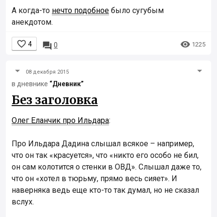
А когда-то
нечто подобное
было сугубым
анекдотом.


4

1225
0
08 декабря 2015
в дневнике
“Дневник”
Без заголовка
Олег Еланчик про Ильдара
:
Про Ильдара Дадина слышал всякое – например,
что он так «красуется», что «никто его особо не бил,
он сам колотится о стенки в ОВД». Слышал даже то,
что он «хотел в тюрьму, прямо весь сияет». И
наверняка ведь еще кто-то так думал, но не сказал
вслух.