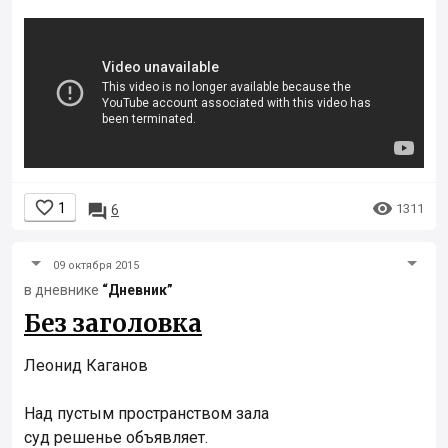


1

1311
6
09 октября 2015
в дневнике
“Дневник”
Без заголовка
Леонид Каганов
Над пустым пространством зала
суд решенье объявляет.