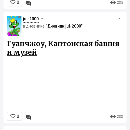


0

235
jul-2000
в дневнике
“Дневник jul-2000”
Гуанчжоу, Кантонская башня
и музей


0

233