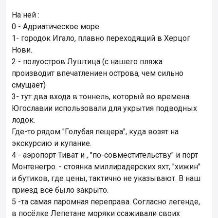
На ней :
0 - Адриатическое море
1- городок Игало, плавно переходящий в Херцог
Нови.
2 - полуостров Луштица (с нашего пляжа
производит впечатлениен острова, чем сильно
смущает)
3- тут два входа в тоннель, который во времена
Югославии использовали для укрытия подводных
лодок.
Где-то рядом "Голубая пещера", куда возят на
экскурсию и купание.
4 - аэропорт Тиват и , "по-совместительству" и порт
Монтенегро. - стоянка миллирадерских яхт, "хижин"
и бутиков, где цены, тактично не указывают. В наш
приезд всё было закрыто.
5 -та самая паромная переправа. Согласно легенде,
в посёлке Лепетане моряки ссаживали своих