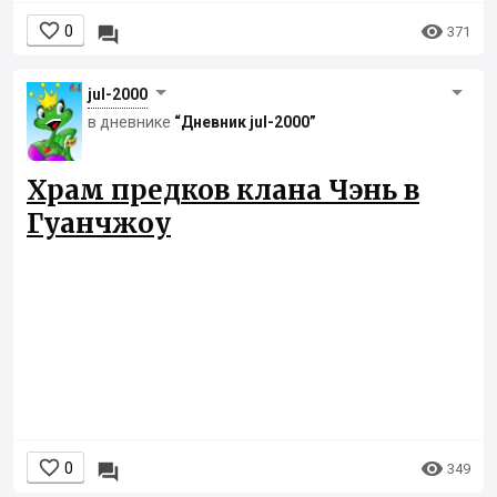


0

371
jul-2000
в дневнике
“Дневник jul-2000”
Храм предков клана Чэнь в
Гуанчжоу


0

349