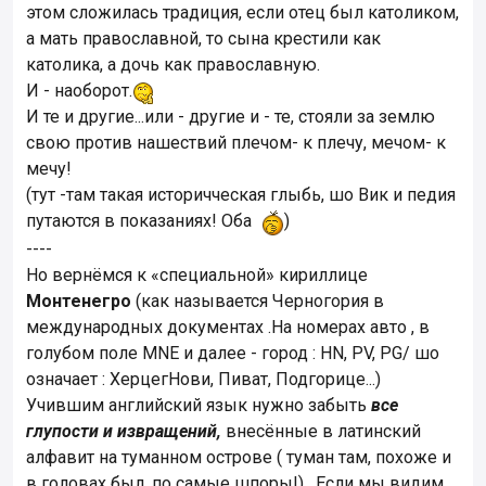
этом сложилась традиция, если отец был католиком,
а мать православной, то сына крестили как
католика, а дочь как православную.
И - наоборот.
И те и другие...или - другие и - те, стояли за землю
свою против нашествий плечом- к плечу, мечом- к
мечу!
(тут -там такая историчческая глыбь, шо Вик и педия
путаются в показаниях! Оба
)
----
Но вернёмся к «специальной» кириллице
Монтенегро
(как называется Черногория в
международных документах .На номерах авто , в
голубом поле MNE и далее - город : HN, PV, PG/ шо
означает : ХерцегНови, Пиват, Подгорице...)
Учившим английский язык нужно забыть
все
глупости и извращений,
внесённые в латинский
алфавит на туманном острове ( туман там, похоже и
в головах был, по самые шпоры!) . Если мы видим