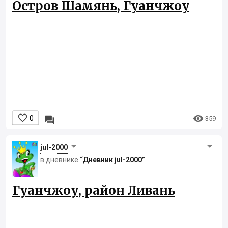
Остров Шамянь, Гуанчжоу


0

359
jul-2000
в дневнике
“Дневник jul-2000”
Гуанчжоу, район Ливань