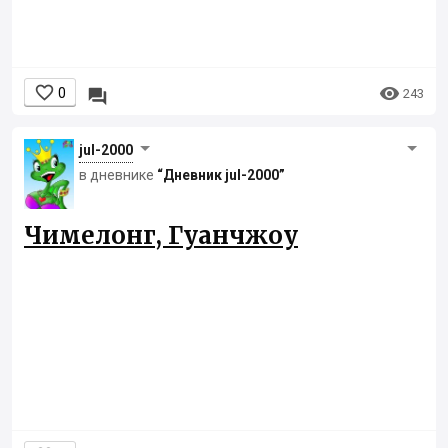


0

243
jul-2000
в дневнике
“Дневник jul-2000”
Чимелонг, Гуанчжоу