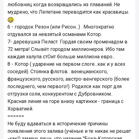
любовниц когда возвращались из плаваний. Не
мудрено, что Лепетане переводится как красавицы.
6 - городок Резон (или Рисон...) . Многократно
отдувался за невзятый османами Котор.
7- деревушка Пеласт. Гордая своим променадом в
72 метра! Слывёт городом миллионеров. Ибо там
каждая халупа стОит больше миллиона евро...
8 - Котор ( ударение на первом слоге...как и у всех
соседей). Стоянка флотов : венецианского,
французского, русского, австро-венгерского (более
последнего, чем первого!). Родился как порт для
отгрузки соли, конкурентом с Дубровником..
Красная линия на горе внизу картинки - граница с
Хорватией.
======
Не буду вдаваться в историчекие причины
появления этого залива (учёные и те никак не решат
-как!) замечу лишь, что назание "Бока-Которская