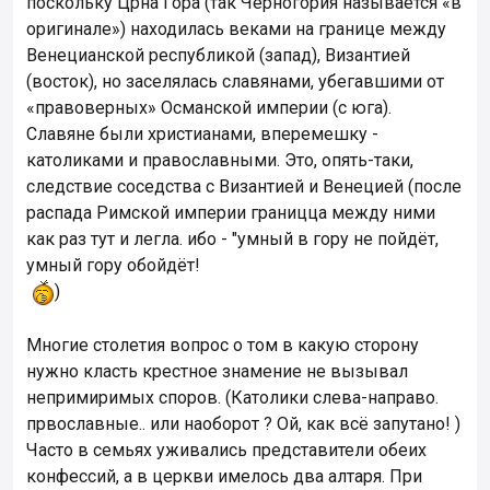
поскольку Црна Гора (так Черногория называется «в
оригинале») находилась веками на границе между
Венецианской республикой (запад), Византией
(восток), но заселялась славянами, убегавшими от
«правоверных» Османской империи (с юга).
Славяне были христианами, вперемешку -
католиками и православными. Это, опять-таки,
следствие соседства с Византией и Венецией (после
распада Римской империи границца между ними
как раз тут и легла. ибо - "умный в гору не пойдёт,
умный гору обойдёт!
)
Многие столетия вопрос о том в какую сторону
нужно класть крестное знамение не вызывал
непримиримых споров. (Католики слева-направо.
првославные.. или наоборот ? Ой, как всё запутано! )
Часто в семьях уживались представители обеих
конфессий, а в церкви имелось два алтаря. При