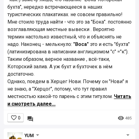
бухта", нередко встречающееся в наших
туристических плакатиках. не совсем правильно!
Мне стоило труда найти - что это за "Бока". постоянно
возглавляющая местные вывески . Вероятно
термин настолько известный, что и объяснять не
надо. Наконец - мелькнуло:
"Boca"
это и есть "бухта"
(латинизирована в написании англицизмом "с" ="к").
Таким образом, верное название , всё-таки,
Которский залив. А уж бухт и бухточек в нём
достаточно.
Однако, поедем в Херцег Нови. Почему он "Нови" я
не знаю, а "Херцог", потому, что тут правил
местностью какой-то парень с этим титулом.
Читать
и смотреть далее...


0

485
YUM