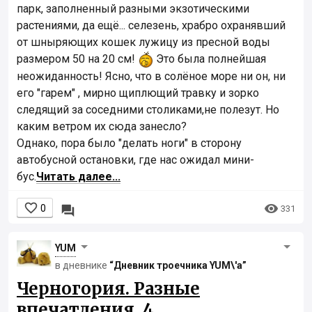
парк, заполненный разными экзотическими
растениями, да ещё... селезень, храбро охранявший
от шныряющих кошек лужицу из пресной воды
размером 50 на 20 см!
Это была полнейшая
неожиданность! Ясно, что в солёное море ни он, ни
его "гарем" , мирно щиплющий травку и зорко
следящий за соседними столиками,не полезут. Но
каким ветром их сюда занесло?
Однако, пора было "делать ноги" в сторону
автобусной остановки, где нас ожидал мини-
бус.
Читать далее...


0

331
YUM
в дневнике
“Дневник троечника YUM\'а”
Черногория. Разные
впечатления. 4