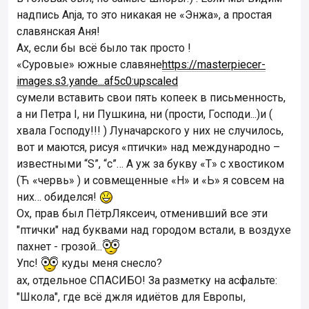
надпись Anja, то это никакая не «Энжа», а простая
славянская Аня!
Ах, если бы всё было так просто !
«Суровые» южные славяне
https://masterpiecer-
images.s3.yande...af5c0:upscaled
сумели вставить свои пять копеек в письменность,
а ни Петра I, ни Пушкина, ни (прости, Господи...)и (
хвала Господу!!! ) Луначарского у них не случилось,
вот и маются, рисуя «птички» над международно –
известными “S”, “c”… А уж за букву «Т» с хвостиком
(Ћ «червь» ) и совмещенные «Н» и «Ь» я совсем на
них… обиделся!
Ох, прав был ПётрЛяксеич, отменивший все эти
"птички" над буквами над городом встали, в воздухе
пахнет - грозой...
Упс!
куды меня снесло?
ах, отдельное СПАСИБО! За разметку на асфальте:
"Школа", где всё джля идиётов для Европы,