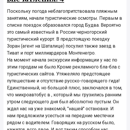
Поскольку погода неблагопритствовала пляжным
занятиям, начали туристические осмотры. Первым в
списке поездок образовался город Будва. Вероятно
это самый известный в России черногорский
туристический курорт. В предстоящую поездку
Зоран (агент на Шаталице) посулил также заезд в
Тиват и порт миллиардеров Монтенегро.
На момент начала экскурсии информации у нас по
этим городам не было.Кроме рекламного бла-бла с
туристических сайтов. Утяжеляло предстоящее
путешествие и отсутствие русско-говорящего гида!
Единственный, но большой плюс, заключался в том,
что микроавтобус в , который мы грузились ранним
утром следующего дня был абсолютно пустым. Он
ждал нас на уже знакомой, "нашей" остановке. И
нам предложили усесться на передние местечки
рядом с водителем. Говорящих на русском было,
кажется, всго двое. И вот таким способом нас