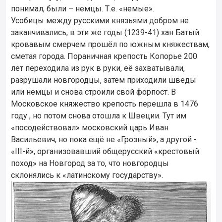
понимал, были – немцы. Т.е. «немые».
Усобицы между русскими князьями добром не
заканчивались, в эти же годы (1239-41) хан Батый
кровавым смерчем прошёл по южным княжествам,
сметая города. Пораничная крепость Копорье 200
лет переходила из рук в руки, её захватывали,
разрушали новгородцы, затем приходили шведы
или немцы и снова строили свой форпост. В
Московское княжество крепость перешла в 1476
году , но потом снова отошла к Швеции. Тут им
«посодействовал» московский царь Иван
Васильевич, но пока ещё не «Грозный», а другой -
«III-й», организовавший общерусский «крестовый
поход» на Новгород за то, что новгородцы
склонялись к «латинскому государству».