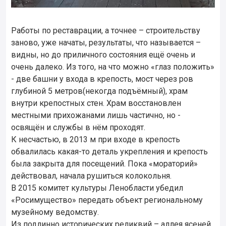
Работы по реставрации, а точнее – строительству
заново, уже начаты, результаты, что называется –
видны, но до приличного состояния ещё очень и
очень далеко. Из того, на что можно «глаз положить»
- две башни у входа в крепость, мост через ров
глубиной 5 метров(некогда подъёмный), храм
внутри крепостных стен. Храм восстановлен
местными прихожанами лишь частично, но -
освящён и службы в нём проходят.
К несчастью, в 2013 м при входе в крепость
обвалилась какая-то деталь укрепления и крепость
была закрыта для посещений. Пока «мораторий»
действовал, начала рушиться колокольня.
В 2015 комитет культуры Ленобласти убедил
«Росимущество» передать объект региональному
музейному ведомству.
Из подлинно исторических реликвий – аллея ясеней,