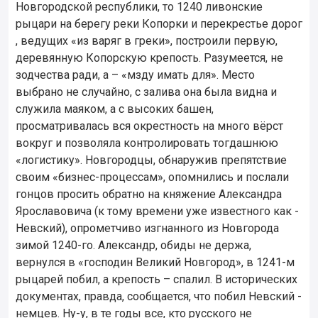
Новгородской республики, то 1240 ливонские
рыцари на берегу реки Копорки и перекрестье дорог
, ведущих «из варяг в греки», построили первую,
деревянную Копорскую крепость. Разумеется, не
зодчества ради, а – «мзду имать для». Место
выбрано не случайно, с залива она была видна и
служила маяком, а с высоких башен,
просматривалась вся окрестность на много вёрст
вокруг и позволяла контролировать тогдашнюю
«логистику». Новгородцы, обнаружив препятствие
своим «бизнес-процессам», опомнились и послали
гонцов просить обратно на княжение Александра
Ярославовича (к тому времени уже известного как -
Невский), опрометчиво изгнанного из Новгорода
зимой 1240-го. Александр, обиды не держа,
вернулся в «господин Великий Новгород», в 1241-м
рыцарей побил, а крепость – спалил. В исторических
документах, правда, сообщается, что побил Невский -
немцев. Ну-у, в те годы все, кто русского не