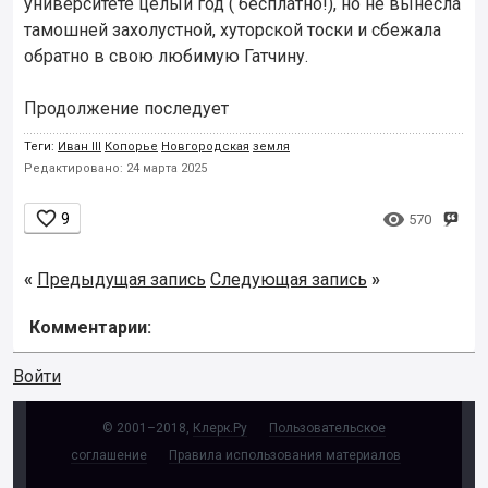
университете целый год ( бесплатно!), но не вынесла
тамошней захолустной, хуторской тоски и сбежала
обратно в свою любимую Гатчину.
Продолжение последует
Теги:
Иван III
Копорье
Новгородская
земля
Редактировано: 24 марта 2025


9
570
«
Предыдущая запись
Следующая запись
»
Комментарии:
Войти
© 2001–2018,
Клерк.Ру
Пользовательское
соглашение
Правила использования материалов