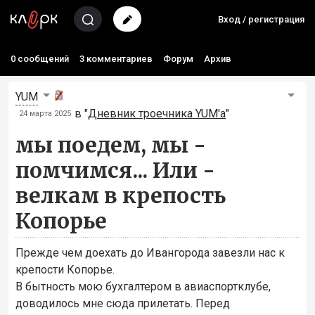
Вход / регистрация
0 сообщений
3 комментариев
Форум
Архив
YUM
в "
Дневник троечника YUM'а
"
24 марта 2025
мы поедем, мы -
помчимся... Или -
велкам в крепость
Копорье
Прежде чем доехать до Ивангорода завезли нас к
крепости Копорье.
В бытность мою бухгалтером в авиаспортклубе,
доводилось мне сюда прилетать. Перед