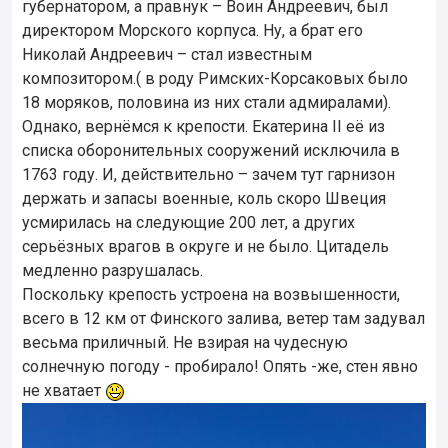
губернатором, а правнук – Воин Андреевич, был
директором Морского корпуса. Ну, а брат его
Николай Андреевич – стал известным
композитором.( в роду Римских-Корсаковых было
18 моряков, половина из них стали адмиралами).
Однако, вернёмся к крепости. Екатерина II её из
списка оборонительных сооружений исключила в
1763 году. И, действительно – зачем тут гарнизон
держать и запасы военные, коль скоро Швеция
усмирилась на следующие 200 лет, а других
серьёзных врагов в округе и не было. Цитадель
медленно разрушалась.
Поскольку крепость устроена на возвышенности,
всего в 12 км от Финского залива, ветер там задувал
весьма приличный. Не взирая на чудесную
солнечную погоду - пробирало! Опять -же, стен явно
не хватает