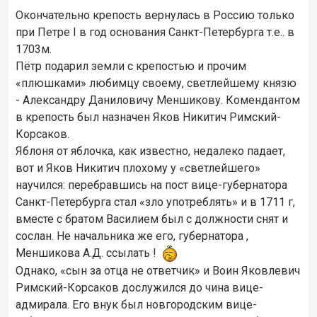
Окончательно крепость вернулась в Россию только
при Петре I в год основания Санкт-Петербурга т.е.. в
1703м.
Пётр подарил земли с крепостью и прочим
«плюшками» любимцу своему, светлейшему князю
- Александру Даниловичу Меншикову. Комендантом
в крепость был назначен Яков Никитич Римский-
Корсаков.
Яблоня от яблочка, как известно, недалеко падает,
вот и Яков Никитич плохому у «светлейшего»
научился: перебравшись на пост вице-губернатора
Санкт-Петербурга стал «зло употреблять» и в 1711 г,
вместе с братом Василием был с должности снят и
сослан. Не начальника же его, губернатора ,
Меншикова А.Д. ссылать !
Однако, «сын за отца не ответчик» и Воин Яковлевич
Римский-Корсаков дослужился до чина вице-
адмирала. Его внук был новгородским вице-