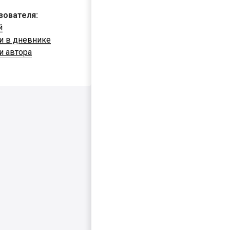
зователя:
й
и в дневнике
и автора