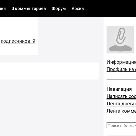
ний
0 комментариев
Форум
Архив
,
подписчиков: 9
Информаци
Профиль на
Навигация
Написать со
Лента днев
Лента комм