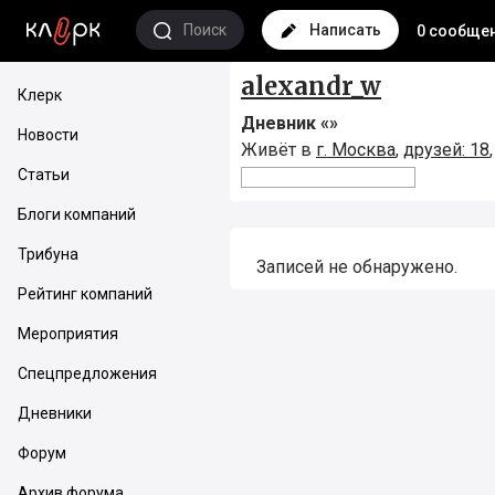
Поиск
Написать
0 сообще
alexandr_w
Клерк
Дневник «
»
Новости
Живёт в
г. Москва
,
друзей: 18
Статьи
Блоги компаний
Трибуна
Записей не обнаружено.
Рейтинг компаний
Мероприятия
Спецпредложения
Дневники
Форум
Архив форума