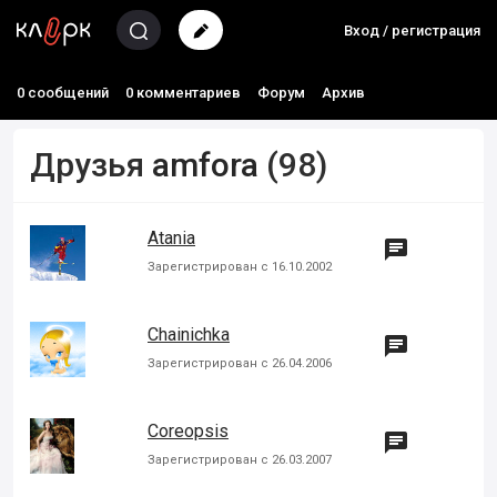
Вход / регистрация
0 сообщений
0 комментариев
Форум
Архив
Друзья
amfora
(98)
Atania

Зарегистрирован с 16.10.2002
Chainichka

Зарегистрирован с 26.04.2006
Coreopsis

Зарегистрирован с 26.03.2007