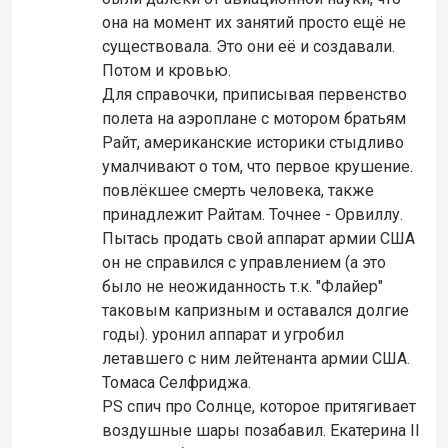
она на момент их занятий просто ещё не
существовала. Это они её и создавали.
Потом и кровью.
Для справочки, приписывая первенство
полета на аэроплане с мотором братьям
Райт, американские историки стыдливо
умалчивают о том, что первое крушение.
повлёкшее смерть человека, также
принадлежит Райтам. Точнее - Орвиллу.
Пытась продать свой аппарат армии США
он не справился с управлением (а это
было не неожиданность т.к. "Флайер"
таковым капризным и оставался долгие
годы). уронил аппарат и угробил
летавшего с ним лейтенанта армии США.
Томаса Селфриджа.
PS спич про Солнце, которое притягивает
воздушные шары позабавил. Екатерина II