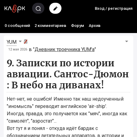
Вход / регистрация
0 сообщений
2 комментариев
Форум
Архив
YUM
в "
Дневник троечника YUM'а
"
12 мая 2026
9. Записки по истории
авиации. Сантос-Дюмон
: В небо на диванах!
Нет-нет, не ошибся! Именно так наш недоученный
"иномысль" переводит английское 'air-ship'.
Иногда, правда, это получается как "мяч", иногда как
"самолёт", "аэростат"...
Вот тут я и понял - откуда идёт бардак с
обозначением летательных аппаратов, в истории и