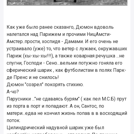
Как уже было ранее сказанго, Дюмон вдоволь
налетался над Парижем и прочими НицАмсти-
Амстер..прости, хоспидя - Дамами. И его очень не
устраивало (уже) то, что ветер с лужаек, окружавших
Париж (хы-хы-хы!!!), а также коварная речушка ...не
спугни, Господи - Сено...вельми потужно гоняла его
сферический шарик , как футболистам в полях Парк-
де Пренс и не снилось!
Дюмон "созрел" покорять стихию.
А-чо?
Парусники ..."не сдаваясь бурям" ( как пел М.С.Б) прут
из порта в порт и попадают. А он, Сантос, по
матери...едва не кончил жизнь попав в в восходящий
поток.
Цилиндрический надувной шарик уже был