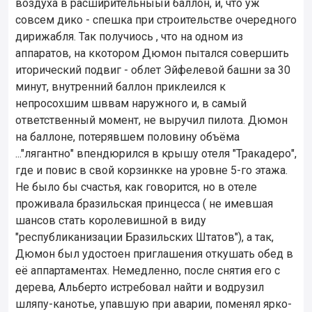
воздуха в расширительныый баллон, и, что уж
совсем дико - спешка при строительстве очередного
дирижабля. Так получиось , что на одном из
аппаратов, на ккотором Дюмон пытался совершить
иторический подвиг - облет Эйфелевой башни за 30
минут, внутренний баллон приклеился к
непросохшим шввам наружного и, в самый
ответственный момент, не выручил пилота. Дюмон
на баллоне, потерявшем половину объёма
..."лягантно" впендюрился в крышу отеля "Тракадеро",
где и повис в свой корзинкке на уровне 5-го этажа.
Не было бы счастья, как говорится, но в отеле
проживала бразильская принцесса ( не имевшая
шансов стать королевишной в виду
"республиканизации Бразильских Штатов"), а так,
Дюмон был удостоен приглашения откушать обед в
её аппартаментах. Немедленно, после снятия его с
дерева, Альберто истребовал найти и водрузил
шляпу-канотье, упавшую при аварии, поменял ярко-