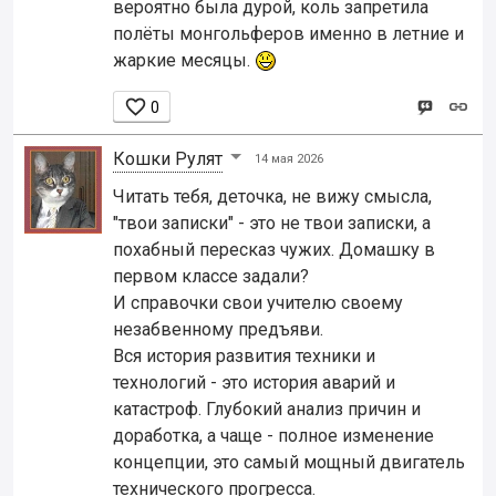
вероятно была дурой, коль запретила
полёты монгольферов именно в летние и
жаркие месяцы.

0
Кошки Рyлят
14 мая 2026
Читать тебя, деточка, не вижу смысла,
"твои записки" - это не твои записки, а
похабный пересказ чужих. Домашку в
первом классе задали?
И справочки свои учителю своему
незабвенному предъяви.
Вся история развития техники и
технологий - это история аварий и
катастроф. Глубокий анализ причин и
доработка, а чаще - полное изменение
концепции, это самый мощный двигатель
технического прогресса.