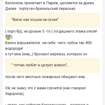
баллоном, прилетает в Париж, цепляется за древо.
Далее : португал-бразильский пересказ:
"Висю как кошка на сучке"
( порт/бр), на уровне 5 -го ( тогдашнего этажа отеля!
).
Балон взрывапется.. ни себе -чего: кубов так 400
водорода!
а тут мне (ему_) бросают верёвку, которую он
" тотчас любит и целует взасос",
после чего местные пожарные обещают ему ...
Ой, не знаю, что с вами случится (как говорил
Задорнов),
- сразу, как устhанят беременность... достанут и