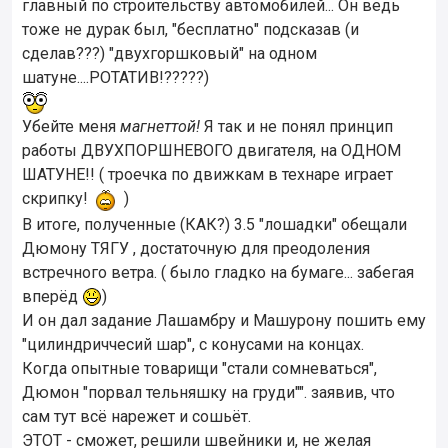
главный по строительству автомобилей... Он ведь
тоже не дурак был, "бесплатно" подсказав (и
сделав???) "двухгоршковый" на одном
шатуне....РОТАТИВ!?????)
Убейте меня
магнеттой!
Я так и не понял принцип
работы ДВУХПОРШНЕВОГО двигателя, на ОДНОМ
ШАТУНЕ!! ( троечка по движкам в технаре играет
скрипку!
)
В итоге, полученные (КАК?) 3.5 "лошадки" обещали
Дюмону ТЯГУ , достаточную для преодоления
встречного ветра. ( было гладко на бумаге... забегая
вперёд
)
И он дал задание Лашамбру и Машурону пошить ему
"цилиндриччесий шар", с конусами на концах.
Когда опытные товарищи "стали сомневаться",
Дюмон "порвал тельняшку на груди"". заявив, что
сам тут всё нарежет и сошьёт.
ЭТОТ - сможет, решили швейники и, не желая