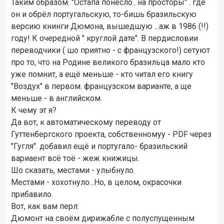
Таким образом. "Остапа понесло.. на просторы" . где
он и обрёл португальскую, то-бишь бразильскую
версию книнги Дюмона, вышедшую ...аж в 1986 (!!)
году! К очередной " круглой дате". В пердисловии
переводчики ( шо приятно - с французского!) сетуют
про то, что на Родине великого бразильца мало кто
уже помнит, а ещё меньше - кто читал его книгу
"Воздух" в первом. французском варианте, а ще
меньше - в английском.
К чему эт я?
Да вот, к автоматическому переводу от
Гуттенбергского проекта, собственномуу - PDF через
"Гугля". добавил ещё и португало- бразильский
вариаент всё тоё - жеж книжицы.
Шо сказать, местами - улыбнуло.
Местами - хохотнуло...Но, в целом, окрасочки
прибавило.
Вот, как вам перл:
Дюмонт на своём дирижабле с полуспущенным