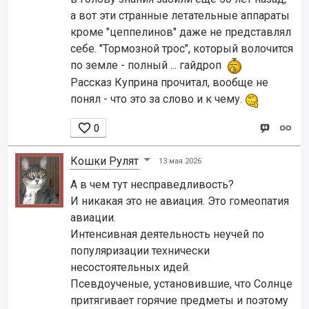
а вот эти странные летательные аппараты
кроме "цеппелинов" даже не представлял
себе. "Тормозной трос", который волочится
по земле - полный ... гайдроп
Рассказ Куприна прочитал, вообще не
понял - что это за слово и к чему.

0
Кошки Рyлят
13 мая 2026
А в чем тут несправедливость?
И никакая это не авиация. Это гомеопатия
авиации.
Интенсивная деятельность неучей по
популяризации технически
несостоятельных идей.
Псевдоученые, установившие, что Солнце
притягивает горячие предметы и поэтому