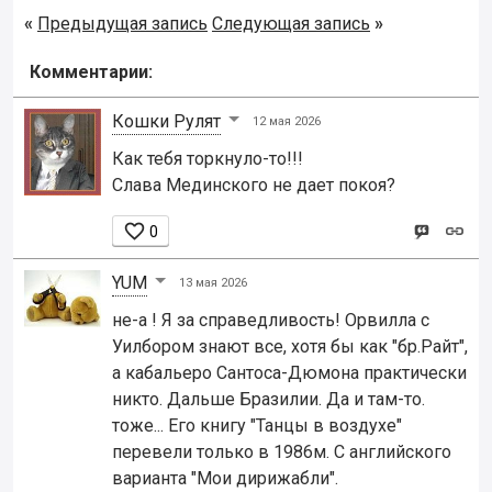
«
Предыдущая запись
Следующая запись
»
Комментарии:
Кошки Рyлят
12 мая 2026
Как тебя торкнуло-то!!!
Слава Мединского не дает покоя?

0
YUM
13 мая 2026
не-а ! Я за справедливость! Орвилла с
Уилбором знают все, хотя бы как "бр.Райт",
а кабальеро Сантоса-Дюмона практически
никто. Дальше Бразилии. Да и там-то.
тоже... Его книгу "Танцы в воздухе"
перевели только в 1986м. С английского
варианта "Мои дирижабли".