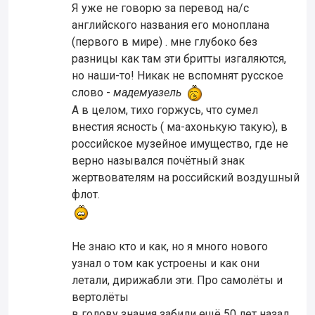
Я уже не говорю за перевод на/с
английского названия его моноплана
(первого в мире) . мне глубоко без
разницы как там эти бритты изгаляются,
но наши-то! Никак не вспомнят русское
слово -
мадемуазель
А в целом, тихо горжусь, что сумел
внестия ясность ( ма-ахонькую такую), в
российское музейное имущество, где не
верно назывался почётный знак
жертвователям на российский воздушный
флот.
Не знаю кто и как, но я много нового
узнал о том как устроены и как они
летали, дирижабли эти. Про самолёты и
вертолёты
в голову знания забили ещё 50 лет назад,