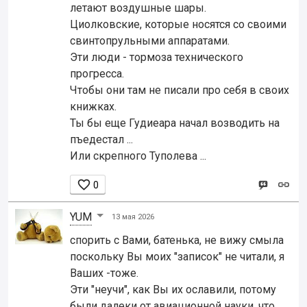
летают воздушные шары.
Циолковские, которые носятся со своими
свинтопрульными аппаратами.
Эти люди - тормоза технического
прогресса.
Чтобы они там не писали про себя в своих
книжках.
Ты бы еще Гудиеара начал возводить на
пъедестал ...
Или скрепного Туполева ...

0
YUM
13 мая 2026
спорить с Вами, батенька, не вижу смыла
поскольку Вы моих "записок" не читали, я
Ваших -тоже.
Эти "неучи", как Вы их ославили, потому
были далеки от авиационной науки, что