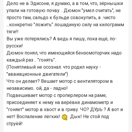
Дело не в Эдисоне, я думаю, а в том, что, зёрнышки
упали на готовую почву. . Дюмон "умел считать", не
просто там, сальдо к бульде совокупить, а ..чисто
...конкретно "ложить" лошадиную силу на килограмм
тяги!!
Вы уже потерялись? А ведь я пишу, пока ещё, по-
русски!
Дюмон понял, что имеющийся бензомоторчик надо
каждый раз .. "гонять"..
(Понятливый не осознал. что родил науку -
"аввиационные двигатели")
Что он делает? Вешает мотор с вентилятором в
независимо.. ой, да - ладно!
Подвешивает мотор с проперлером на раме,
присоединяет к нему на верёвке динамометр и
"гоняет" мотор в хвост и в гриву. ЧО? ДУрЬ ? А вот и
нет! Воспаление лёгких!
Дык! Не стой под
струёй!