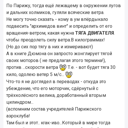
По Парижу, тогда ещё лежащему в окружении лугов
и дальних холмиков, гуляли всяческие ветра.
Не могу точно сказать - кому в ум впёрдыкало
подвесить "архимедов винт" и определить от его
вращения-ветром, какая нужна
ТЯГА ДВИГАТЕЛЯ
.
чтобы преодолеть силу ветра.В килограммах!
(Но до сих пор тягу в них и измеривают)
А в книге Дюмона он запросто жонглирует тягой
своих моторов ( не предлагая этого термина!),
против ...скорости ветра
Т.е. - вот будет тяга 30
кило, одолею ветер 5 м/с...
Что-то я не доглядел в переводах - откуда это
убеждение, что его моторчик, сдёрнутый с
трёхколёсного велика, доработанный вторым
цилиндром...
(вспомним состав учредителей Парижского
аэроклуба!
Там был и этот.. кrак-иво...Который в мире тогда