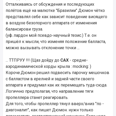
Отталкиваясь от обсуждения и последующих
полётов ещё на малютке "Бразилии" Дюмон чётко
представлял себе как зависит поведение висящего
в воздухе безопорного аппарата от изменения
балансирови груза.
(уф..пардон мой псевдо-научный тезис.) Т.е. он
пришёл к мысли, что изменяя положение балласта,
можно вызывать отклонение точки ...
... ТТПРУУ !!! (Щаз дойду до
САХ
- средне-
аэродинамической хорды крыла : mocking: )
Короче.Дюмон решил подвесить парочку мешочков
с балластом в ерелней и задней части своего
аппарата и придумал как их перемещать туда-сюда.
Логиччно предполагая, что направление тяги
пропеллера станет реагировать.
Для того, чтобы пропеллер тянул вверх/вниз "по -
диагоналит", как пишет Дюмон. нужн только