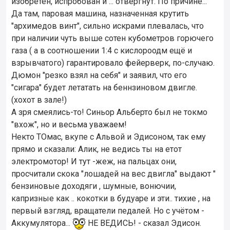
изобретён, испробован и ... отвергнут. По причине...
Да там, паровая машина, назначенная крутить
"архимедов винт", сильно искрами плевалась, что
при наличии чуть выше сотен кубометров горючего
газа ( а в соотношении 1:4 с кислороодм ещё и
взрывчатого) гарантировало фейерверк, по-случаю.
Дюмон "резко взял на себя" и заявил, что его
"сигара" будет летатать на беннзиновом двигле.
(хохот в зале!)
А зря смеялись-то! Синьор Альберто был не токмо
"вхож", но и весьма уважаем!
Некто ТОмас, вкупе с Альвой и Эдисоном, так ему
прямо и сказали: Алик, не ведись ты на етот
электромотор! И тут -жеж, на пальцах они,
просчитали скока "лошадей на вес двигла" выдают "
бензиновые доходяги , шумные, вонючии,
капризные как .. кокотки в будуаре и эти.. тихие , на
первый взгляд, вращатели педалей. Но с учётом -
Аккумулятора...
НЕ ВЕДИСЬ! - сказал Эдисон.