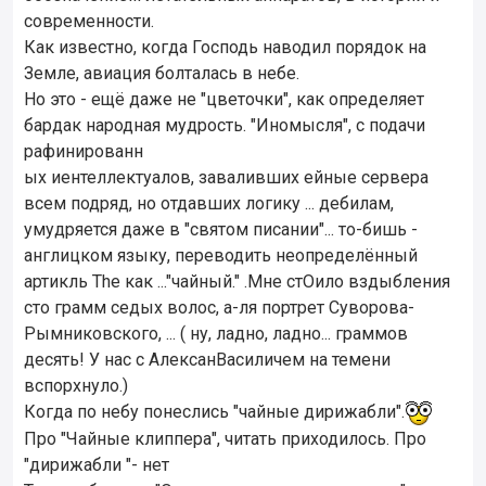
современности.
Как известно, когда Господь наводил порядок на
Земле, авиация болталась в небе.
Но это - ещё даже не "цветочки", как определяет
бардак народная мудрость. "Иномысля", с подачи
рафинированн
ых иентеллектуалов, заваливших ейные сервера
всем подряд, но отдавших логику ... дебилам,
умудряется даже в "святом писании"... то-бишь -
англицком языку, переводить неопределённый
артикль The как ..."чайный." .Мне стОило вздыбления
сто грамм седых волос, а-ля портрет Суворова-
Рымниковского, ... ( ну, ладно, ладно... граммов
десять! У нас с АлексанВасиличем на темени
вспорхнуло.)
Когда по небу понеслись "чайные дирижабли".
Про "Чайные клиппера", читать приходилось. Про
"дирижабли "- нет