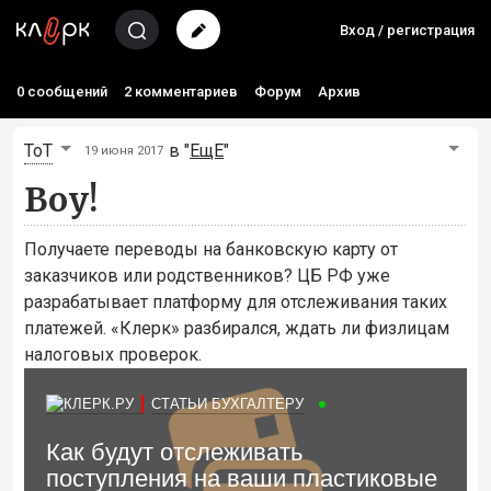
Вход / регистрация
0 сообщений
2 комментариев
Форум
Архив
ToT
в "
ЕщЕ
"
19 июня 2017
Воу!
Получаете переводы на банковскую карту от
заказчиков или родственников? ЦБ РФ уже
разрабатывает платформу для отслеживания таких
платежей. «Клерк» разбирался, ждать ли физлицам
налоговых проверок.
СТАТЬИ БУХГАЛТЕРУ
Как будут отслеживать
поступления на ваши пластиковые