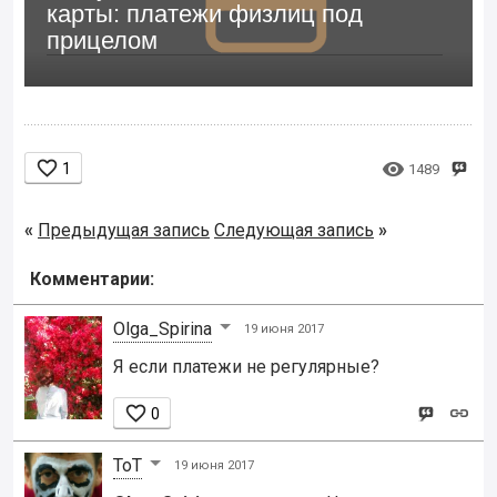
карты: платежи физлиц под
прицелом


1
1489
«
Предыдущая запись
Следующая запись
»
Комментарии:
Olga_Spirina
19 июня 2017
Я если платежи не регулярные?

0
ToT
19 июня 2017