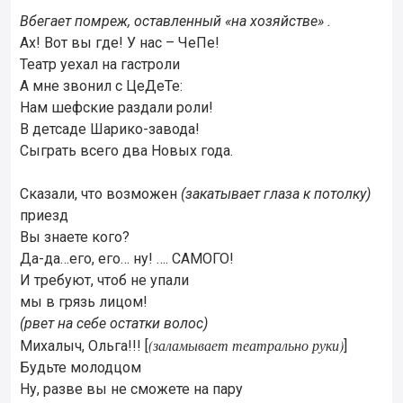
Вбегает помреж, оставленный «на хозяйстве» .
Ах! Вот вы где! У нас – ЧеПе!
Театр уехал на гастроли
А мне звонил с ЦеДеТе:
Нам шефские раздали роли!
В детсаде Шарико-завода!
Сыграть всего два Новых года.
Сказали, что возможен
(закатывает глаза к потолку)
приезд
Вы знаете кого?
Да-да…его, его… ну! …. САМОГО!
И требуют, чтоб не упали
мы в грязь лицом!
(рвет на себе остатки волос)
(заламывает театрально руки)
Михалыч, Ольга!!! [
]
Будьте молодцом
Ну, разве вы не сможете на пару