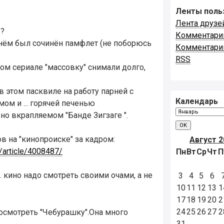
Ленты поль
Лента друзе
 ?
Комментари
 о нём был сочинён памфлет (не поборюсь
Комментари
RSS
том сериале "массовку" снимали долго,
в этом пасквиле на работу парней с
Календарь
ом и ... горячей печенью
ьно вкрапляемом "Банде Зигзаге ".
ов на "кинопроиске" за кадром:
Август 2
/article/4008487/
Пн
Вт
Ср
Чт
П
 кино надо смотреть своими очами, а не
3
4
5
6
10
11
12
13
1
17
18
19
20
2
24
25
26
27
2
осмотреть "Чебурашку".Она много
31