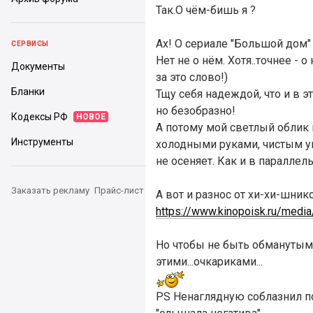
Так.О чём-бишь я ?
Ах! О сериале "Большой дом"
СЕРВИСЫ
Нет не о нём. Хотя..точнее -
Документы
за это слово!)
Бланки
Тщу себя надеждой, что и в э
но безобразно!
Кодексы РФ
НОВОЕ
А потому мой светлый облик 
Инструменты
холодными руками, чистым ум
не осеняет. Как и в параллел
Заказать рекламу
Прайс-лист
А вот и разнос от хи-хи-шник
https://www.kinopoisk.ru/media
Но чтобы не быть обманутым.
этими...очкариками...
PS Ненаглядную соблазнил п