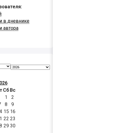
зователя:
й
и в дневнике
и автора
026
т
Сб
Вс
1
2
7
8
9
4
15
16
1
22
23
8
29
30