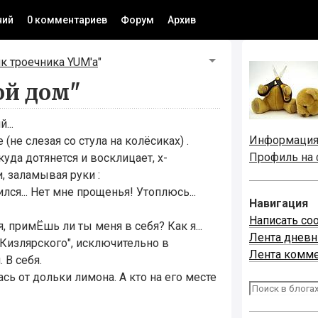
ний
0 комментариев
Форум
Архив
к троечника YUM'а
"
ой дом"
...
Информаци
(не слезая со стула на колёсиках) .
Профиль на
куда дотянется и восклицает, х-
, заламывая руки :
лся... Нет мне прощенья! Утоплюсь...
Навигация
Написать со
, примЁшь ли ты меня в себя? Как я...
Лента днев
"Кизлярского", исключительно в
Лента комм
 В себя.
ь от дольки лимона. А кто на его месте