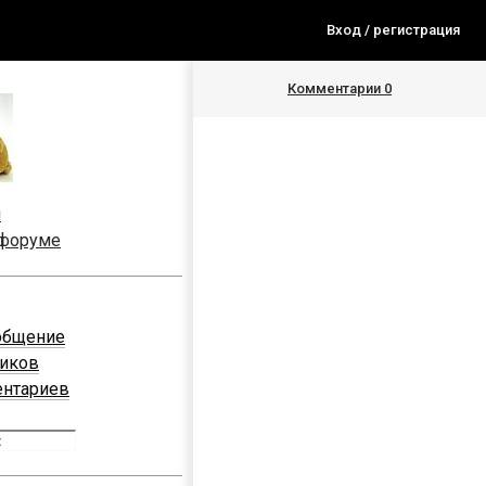
Вход / регистрация
Комментарии
0
я
 форуме
общение
ников
ентариев