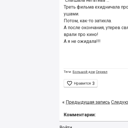
"слышала негатива"...
Треть фильма ехидничала про 
ушами.
Потом, как-то затихла.
А после окончания, утерев св
врали про кино!
А я не ожидала!!!
Теги:
Большой дом
Сериал

Нравится
3
«
Предыдущая запись
Следую
Комментарии:
Войти