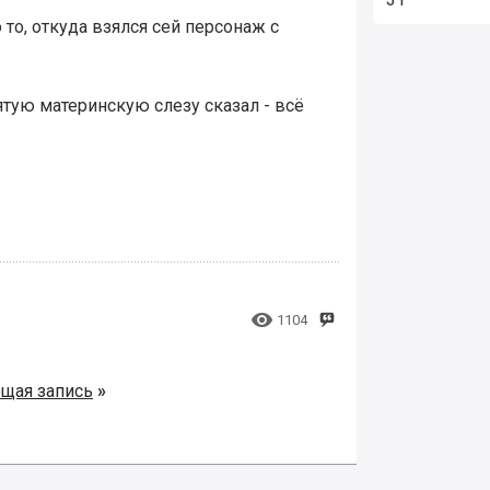
то, откуда взялся сей персонаж с
ятую материнскую слезу сказал - всё

1104
щая запись
»