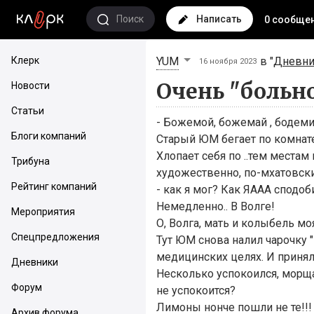
Поиск
Написать
0 сообще
Клерк
YUM
в "
Дневни
16 ноября 2023
Очень "больн
Новости
Статьи
- Божемой, божемай , бодемий
Блоги компаний
Старый ЮМ бегает по комнате 
Хлопает себя по ..тем местам 
Трибуна
художественно, по-мхатовски
Рейтинг компаний
- как я мог? Как ЯААА сподоби
Немедленно.. В Волге!
Мероприятия
О, Волга, мать и колыбель моя
Спецпредложения
Тут ЮМ снова налил чарочку 
медицинских целях. И принял.
Дневники
Несколько успокоился, морщас
Форум
не успокоится?
Лимоны нонче пошли не те!!!
Архив форума