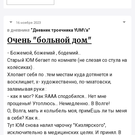
16 ноября 2023
в дневнике
“Дневник троечника YUM\'а”
Очень "больной дом"
- Божемой, божемай , бодемий...
Старый ЮМ бегает по комнате (не слезая со стула на
колёсиках) .
Хлопает себя по ..тем местам куда дотянется и
восклицает, х- художественно, по-мхатовски,
заламывая руки :
- как я мог? Как ЯААА сподобился... Нет мне
прощенья! Утоплюсь... Немедленно.. В Волге!
О, Волга, мать и колыбель моя, примЁшь ли ты меня
в себя? Как я...
Тут ЮМ снова налил чарочку "Кизлярского",
исключительно в медицинских целях. И принял. В