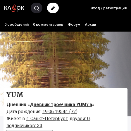
Вход / регистрация
0 сообщений
0 комментариев
Форум
Архив
YUM
Дневник «
Дневник троечника YUM\'а
»
Дата рождения:
19.06.1954г. (72)
Живёт в
г. Санкт-Петербург
,
друзей: 0
,
подписчиков: 33