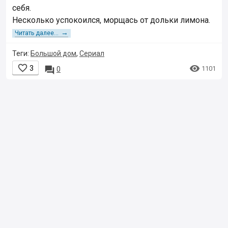
себя.
Несколько успокоился, морщась от дольки лимона.
→
Читать далее...
Теги:
Большой дом
,
Сериал


3

1101
0