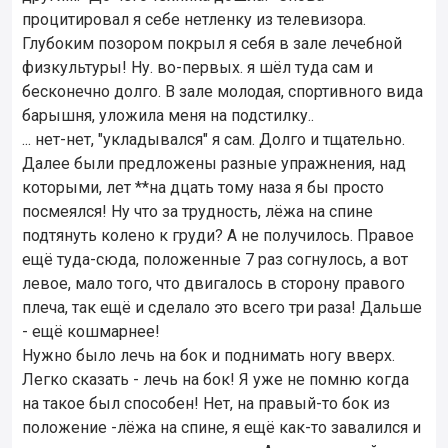
процитировал я себе нетленку из телевизора.
Глубоким позором покрыл я себя в зале лечебной
физкультуры! Ну. во-первых. я шёл туда сам и
бесконечно долго. В зале молодая, спортивного вида
барышня, уложила меня на подстилку..
... нет-нет, "укладывался" я сам. Долго и тщательно.
Далее были предложены разные упражнения, над
которыми, лет **на дцать тому наза я бы просто
посмеялся! Ну что за трудность, лёжа на спине
подтянуть колено к груди? А не получилось. Правое
ещё туда-сюда, положенные 7 раз согнулось, а вот
левое, мало того, что двигалось в сторону правого
плеча, так ещё и сделало это всего три раза! Дальше
- ещё кошмарнее!
Нужно было лечь на бок и поднимать ногу вверх.
Легко сказать - лечь на бок! Я уже не помню когда
на такое был способен! Нет, на правый-то бок из
положение -лёжа на спине, я ещё как-то завалился и