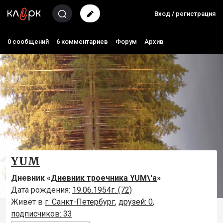
Вход / регистрация
0 сообщений
6 комментариев
Форум
Архив
YUM
Дневник «
Дневник троечника YUM\'а
»
Дата рождения:
19.06.1954г. (72)
Живёт в
г. Санкт-Петербург
,
друзей: 0
,
подписчиков: 33