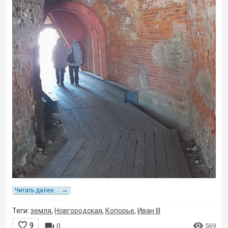
→
Читать далее...
Теги:
земля
,
Новгородская
,
Копорье
,
Иван III


9

569
0