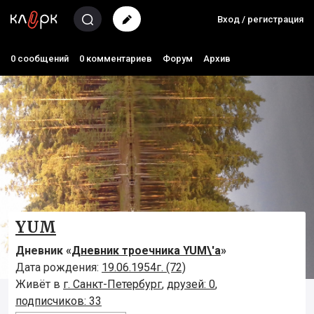
Вход / регистрация
0 сообщений
0 комментариев
Форум
Архив
YUM
Дневник «
Дневник троечника YUM\'а
»
Дата рождения:
19.06.1954г. (72)
Живёт в
г. Санкт-Петербург
,
друзей: 0
,
подписчиков: 33