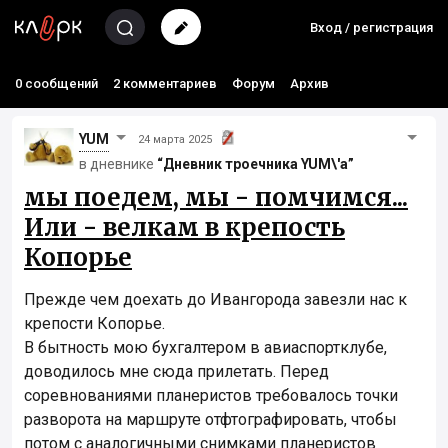
Вход / регистрация
0 сообщений
2 комментариев
Форум
Архив
YUM
24 марта 2025
в дневнике
“Дневник троечника YUM\'а”
мы поедем, мы - помчимся...
Или - велкам в крепость
Копорье
Прежде чем доехать до Ивангорода завезли нас к
крепости Копорье.
В бытность мою бухгалтером в авиаспортклубе,
доводилось мне сюда прилетать. Перед
соревнованиями планеристов требовалось точки
разворота на маршруте отфтографировать, чтобы
потом с аналогичными снимками планеристов