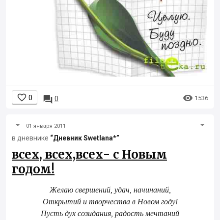


0

1536
0
01 января 2011
в дневнике
“Дневник Swetlana*”
всех, всех,всех- с Новым
годом!
Желаю свершений, удач, начинаний,
Открытий и творчества в Новом году!
Пусть дух созидания, радость мечтаний