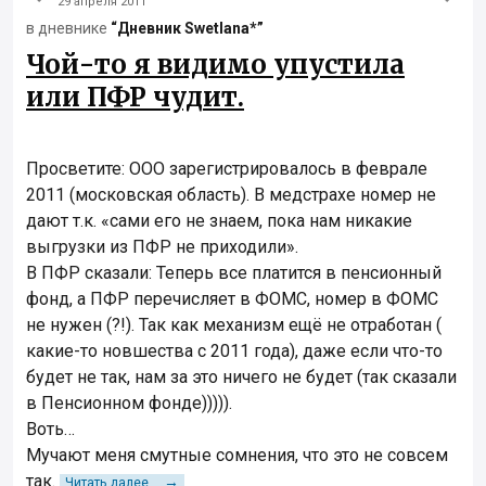
29 апреля 2011
в дневнике
“Дневник Swetlana*”
Чой-то я видимо упустила
или ПФР чудит.
Просветите: ООО зарегистрировалось в феврале
2011 (московская область). В медстрахе номер не
дают т.к. «сами его не знаем, пока нам никакие
выгрузки из ПФР не приходили».
В ПФР сказали: Теперь все платится в пенсионный
фонд, а ПФР перечисляет в ФОМС, номер в ФОМС
не нужен (?!). Так как механизм ещё не отработан (
какие-то новшества с 2011 года), даже если что-то
будет не так, нам за это ничего не будет (так сказали
в Пенсионном фонде))))).
Воть…
Мучают меня смутные сомнения, что это не совсем
так.
→
Читать далее...