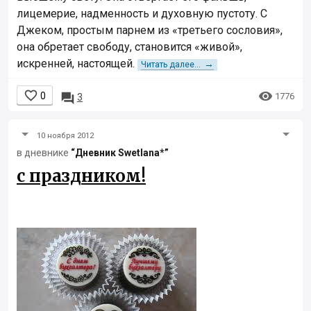
лицемерие, надменность и духовную пустоту. С
Джеком, простым парнем из «третьего сословия»,
она обретает свободу, становится «живой»,
искренней, настоящей.
→
Читать далее...


0

1776
3
10 ноября 2012
в дневнике
“Дневник Swetlana*”
с праздником!