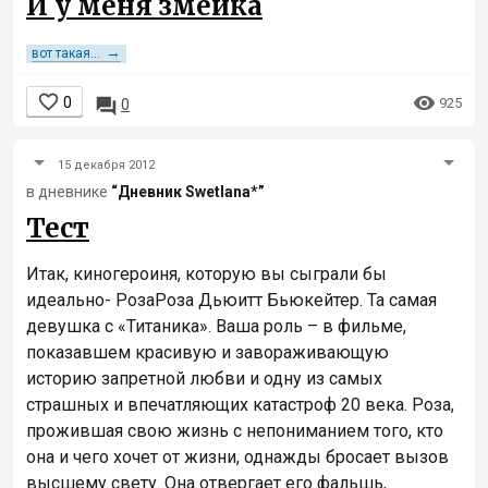
И у меня змейка
→
вот такая...


0

925
0
15 декабря 2012
в дневнике
“Дневник Swetlana*”
Тест
Итак, киногероиня, которую вы сыграли бы
идеально- РозаРоза Дьюитт Бьюкейтер. Та самая
девушка с «Титаника». Ваша роль – в фильме,
показавшем красивую и завораживающую
историю запретной любви и одну из самых
страшных и впечатляющих катастроф 20 века. Роза,
прожившая свою жизнь с непониманием того, кто
она и чего хочет от жизни, однажды бросает вызов
высшему свету. Она отвергает его фальшь,