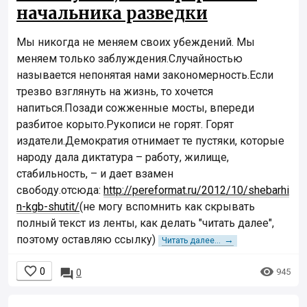
начальника разведки
Мы никогда не меняем своих убеждений. Мы
меняем только заблуждения.Случайностью
называется непонятая нами закономерность.Если
трезво взглянуть на жизнь, то хочется
напиться.Позади сожженные мосты, впереди
разбитое корыто.Рукописи не горят. Горят
издатели.Демократия отнимает те пустяки, которые
народу дала диктатура – работу, жилище,
стабильность, – и дает взамен
свободу.отсюда:
http://pereformat.ru/2012/10/shebarhi
n-kgb-shutit/
(не могу вспомнить как скрывать
полный текст из ленты, как делать "читать далее",
поэтому оставляю ссылку)
→
Читать далее...


0

945
0