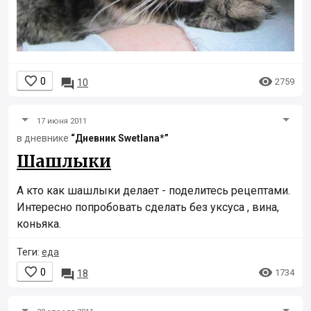


0

2759
10
17 июня 2011
в дневнике
“Дневник Swetlana*”
Шашлыки
А кто как шашлыки делает - поделитесь рецептами.
Интересно попробовать сделать без уксуса , вина,
коньяка.
Теги:
еда


0

1734
18