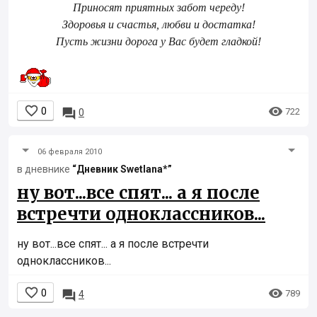
Приносят приятных забот череду!
Здоровья и счастья, любви и достатка!
Пусть жизни дорога у Вас будет гладкой!


0

722
0
06 февраля 2010
в дневнике
“Дневник Swetlana*”
ну вот...все спят... а я после
встречти одноклассников...
ну вот...все спят... а я после встречти
одноклассников...


0

789
4