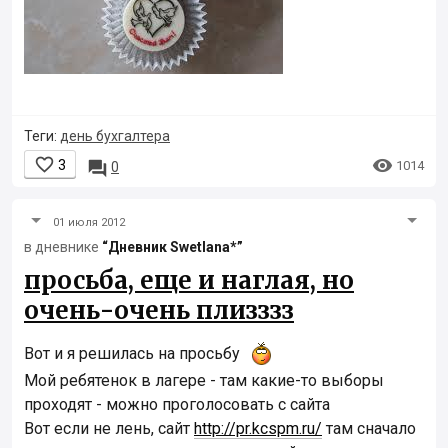
Теги:
день бухгалтера


3

1014
0
01 июля 2012
в дневнике
“Дневник Swetlana*”
просьба, еще и наглая, но
очень-очень плизззз
Вот и я решилась на просьбу
Мой ребятенок в лагере - там какие-то выборы
проходят - можно проголосовать с сайта
Вот если не лень, сайт
http://pr.kcspm.ru/
там сначало