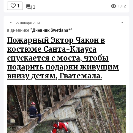


1

1312
1
27 января 2013
в дневнике
“Дневник Swetlana*”
Пожарный Эктор Чакон в
костюме Санта-Клауса
спускается c моста, чтобы
подарить подарки живущим
внизу детям, Гватемала.