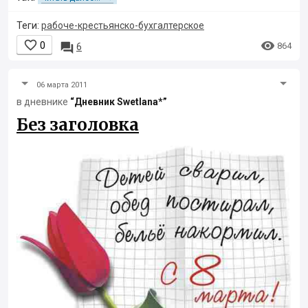
Теги:
рабоче-крестьянско-бухгалтерское


0

864
6
06 марта 2011
в дневнике
“Дневник Swetlana*”
Без заголовка