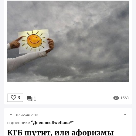


3

1563
1
07 июня 2013
в дневнике
“Дневник Swetlana*”
КГБ шутит, или афоризмы