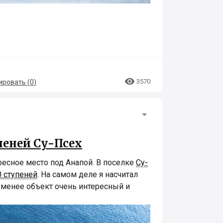

3570
ровать (
0
)
пеней Су-Псех
ресное место под Анапой. В поселке
Су-
0 ступеней
. На самом деле я насчитал
 менее объект очень интересный и