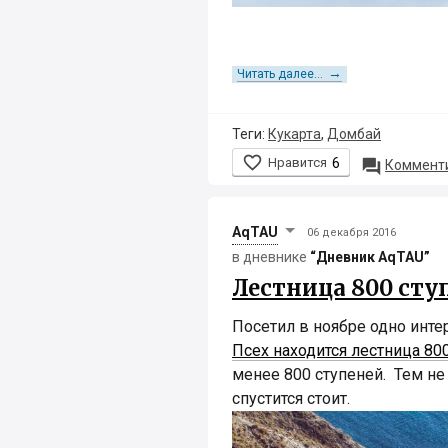
→
Читать далее...
Теги:
Кукарта
,
Домбай

Нравится
6

Комменти
AqTAU
06 декабря 2016
в дневнике
“Дневник AqTAU”
Лестница 800 сту
Посетил в ноябре одно инте
Псех находится лестница 80
менее 800 ступеней. Тем не
спустится стоит.