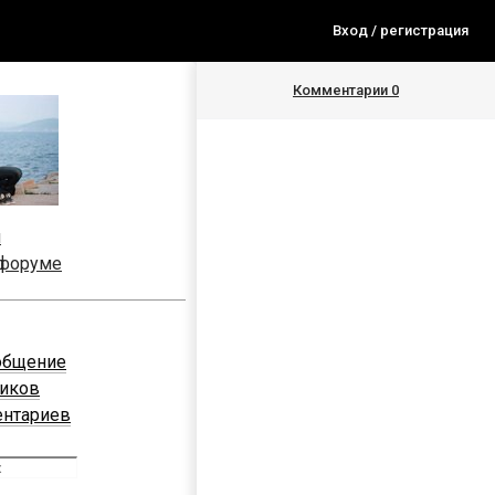
Вход / регистрация
Комментарии
0
я
 форуме
общение
ников
ентариев