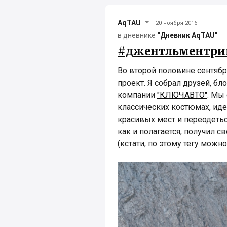
AqTAU
20 ноября 2016
в дневнике
“Дневник AqTAU”
#джентльментрип
Во второй половине сентяб
проект. Я собрал друзей, б
компании
"КЛЮЧАВТО"
. Мы
классических костюмах, иде
красивых мест и переодетьс
как и полагается, получил 
(кстати, по этому тегу можно 