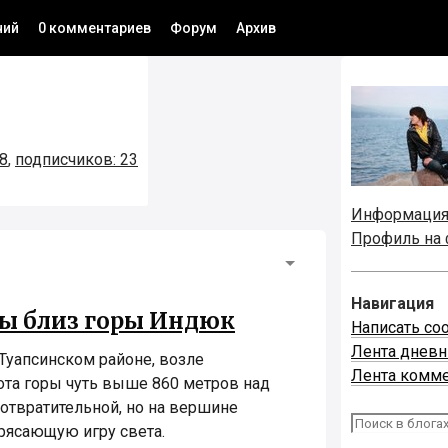
ний
0 комментариев
Форум
Архив
 8
,
подписчиков: 23
Информаци
Профиль на
Навигация
ы близ горы Индюк
Написать со
Лента днев
Туапсинском районе, возле
Лента комм
ота горы чуть выше 860 метров над
отвратительной, но на вершине
рясающую игру света.