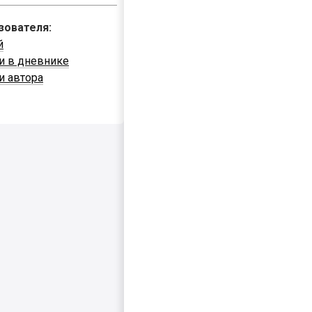
зователя:
й
и в дневнике
и автора