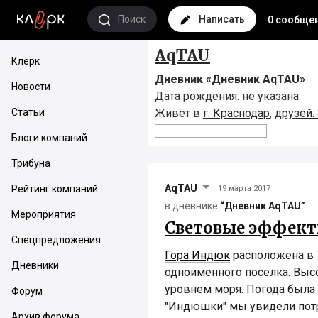
Поиск
Написать
0 сообще
AqTAU
Клерк
Дневник «
Дневник AqTAU
»
Новости
Дата рождения: не указана
Статьи
Живёт в
г. Краснодар
,
друзей:
Блоги компаний
Трибуна
AqTAU
Рейтинг компаний
19 марта 2017
в дневнике
“Дневник AqTAU”
Мероприятия
Световые эффект
Спецпредложения
Гора Индюк
расположена в 
Дневники
одноименного поселка. Выс
уровнем моря. Погода была 
Форум
"Индюшки" мы увидели пот
Архив форума