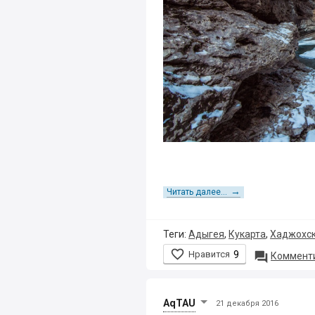
→
Читать далее...
Теги:
Адыгея
,
Кукарта
,
Хаджохск

Нравится
9

Комменти
AqTAU
21 декабря 2016