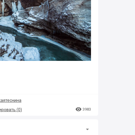
аятеснина

3983
ровать (
0
)