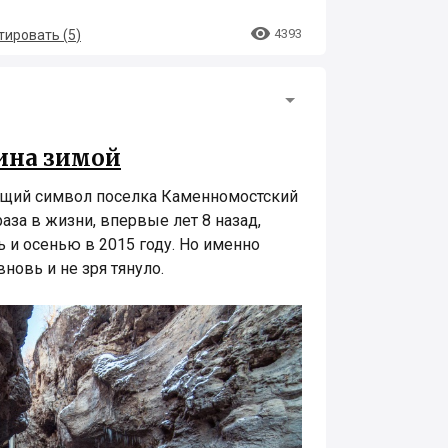

4393
ировать (
5
)
ина зимой
ящий символ поселка Каменномостский
раза в жизни, впервые лет 8 назад,
 и осенью в 2015 году. Но именно
новь и не зря тянуло.