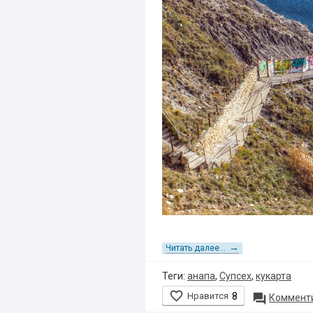
→
Читать далее...
Теги:
анапа
,
Супсех
,
кукарта

Нравится
8

Комменти