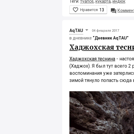
Теги:
туапсе
,
кукарта
,
индюк

Нравится
13

Коммент
AqTAU
04 февраля 2017
в дневнике
“Дневник AqTAU”
Хаджохская тесн
Хаджохская теснина
- насто
(Хаджох). Я был тут всего 2 
воспоминания уже затерлись
зимой тянуло попасть сюда в