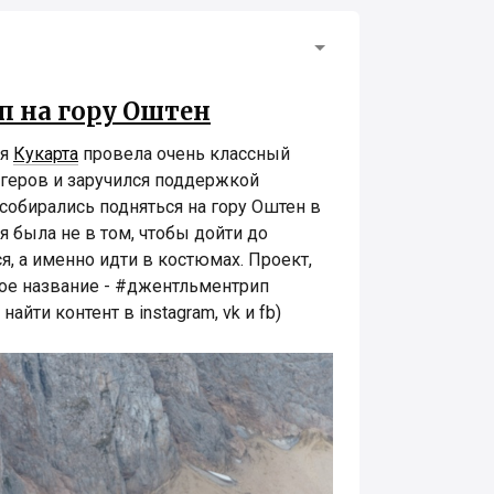
 на гору Оштен
ря
Кукарта
провела очень классный
логеров и заручился поддержкой
 собирались подняться на гору Оштен в
я была не в том, чтобы дойти до
я, а именно идти в костюмах. Проект,
свое название - #джентльментрип
найти контент в instagram, vk и fb)