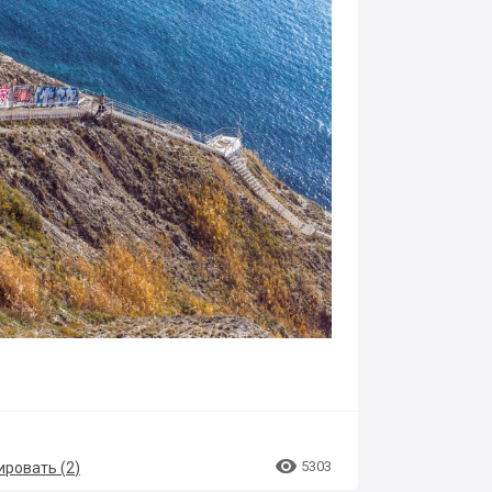

5303
ровать (
2
)