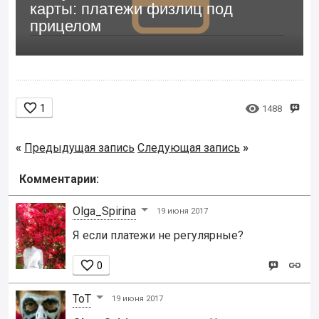
карты: платежи физлиц под
прицелом


1
1488
«
Предыдущая запись
Следующая запись
»
Комментарии:
Olga_Spirina
19 июня 2017
Я если платежи не регулярные?

0
ToT
19 июня 2017