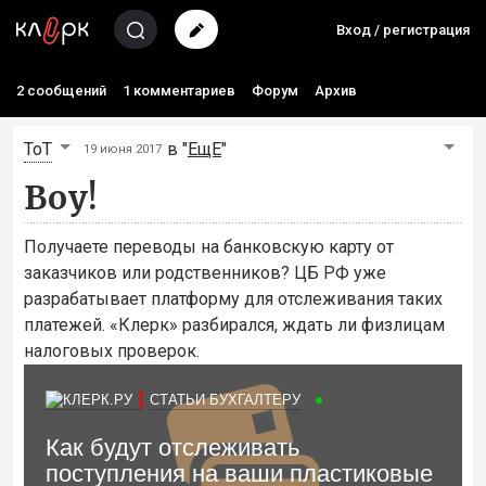
Вход / регистрация
2 сообщений
1 комментариев
Форум
Архив
ToT
в "
ЕщЕ
"
19 июня 2017
Воу!
Получаете переводы на банковскую карту от
заказчиков или родственников? ЦБ РФ уже
разрабатывает платформу для отслеживания таких
платежей. «Клерк» разбирался, ждать ли физлицам
налоговых проверок.
СТАТЬИ БУХГАЛТЕРУ
Как будут отслеживать
поступления на ваши пластиковые