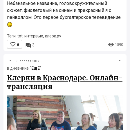
Небанальное название, головокружительный
сюжет, фиолетовый на синем и прекрасный я с
пейволлом. Это первое бухгалтерское телевидение
Теги:
tot
,
интервью
,
клерк.ру


8

1590
3
01 апреля 2017
в дневнике
“ЕщЕ”
Клерки в Краснодаре. Онлайн-
трансляция