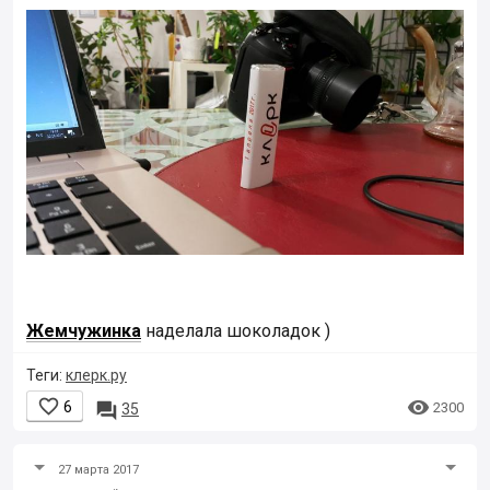
Жемчужинка
наделала шоколадок )
Теги:
клерк.ру


6

2300
35
27 марта 2017