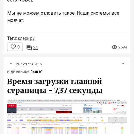
Мы не можем отловить такое. Наши системы все
молчат.
Теги:
клерк.ру


0

2594
24
24 октября 2016
в дневнике
“ЕщЕ”
Время загрузки главной
страницы - 7,37 секунды