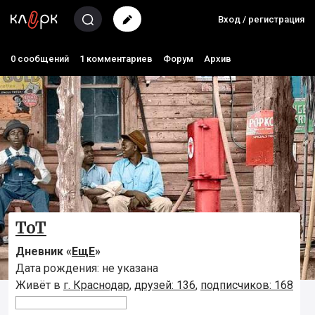
Вход / регистрация
0 сообщений
1 комментариев
Форум
Архив
ToT
Дневник «
ЕщЕ
»
Дата рождения: не указана
Живёт в
г. Краснодар
,
друзей: 136
,
подписчиков: 168