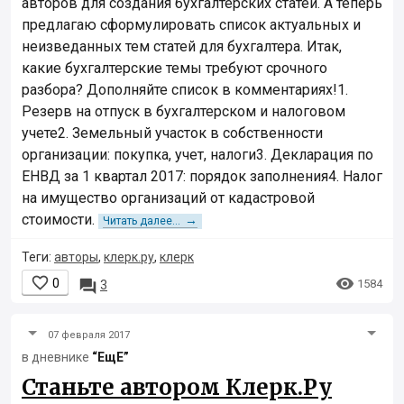
авторов для создания бухгалтерских статей. А теперь
предлагаю сформулировать список актуальных и
неизведанных тем статей для бухгалтера. Итак,
какие бухгалтерские темы требуют срочного
разбора? Дополняйте список в комментариях!1.
Резерв на отпуск в бухгалтерском и налоговом
учете2. Земельный участок в собственности
организации: покупка, учет, налоги3. Декларация по
ЕНВД за 1 квартал 2017: порядок заполнения4. Налог
на имущество организаций от кадастровой
стоимости.
→
Читать далее...
Теги:
авторы
,
клерк.ру
,
клерк


0

1584
3
07 февраля 2017
в дневнике
“ЕщЕ”
Станьте автором Клерк.Ру