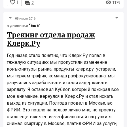


1

1179
2
08 июля 2016
в дневнике
“ЕщЕ”
Трекинг отдела продаж
Клерк.Ру
Год назад стало понятно, что Клерк.Ру попал в
тяжелую ситуацию: мы пропустили изменение
конъюнктуры рынка, продукты клерк.ру устарели,
мы теряем трафик, команда расфокусирована, мы
разучились зарабатывать и стали задерживать
зарплату. Я остановил Кублог, который пожирал все
мое внимание, вернулся в Клерк.Ру и стал искать
выход из ситуации. Полгода провел в Москва, во
ФРИИ. Это пошло на пользу лично мне, но проекту
стало еще тяжелее из-за финансовой нагрузки: я
снимал квартиру в Москве, платил ФРИИ за услуги,