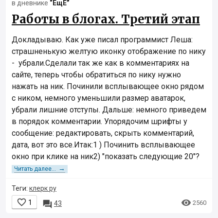
в дневнике
“ЕщЕ”
Работы в блогах. Третий этап
Докладываю. Как уже писал программист Леша:
страшненькую желтую иконку отображение по нику
- убрали.Сделали так же как в комментариях на
сайте, теперь чтобы обратиться по нику нужно
нажать на ник. Починили всплывающее окно рядом
с ником, немного уменьшили размер аватарок,
убрали лишние отступы. Дальше: немного приведем
в порядок комментарии. Упорядочим шрифты у
сообщение: редактировать, скрыть комментарий,
дата, вот это все.Итак:1 ) Починить всплывающее
окно при клике на ник2) "показать следующие 20"?
→
Читать далее...
Теги:
клерк ру


1

2560
43