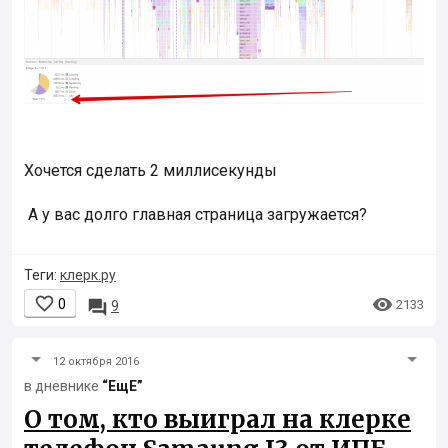
Хочется сделать 2 миллисекунды
A у вас долго главная страница загружается?
Теги:
клерк.ру


0

2133
9
12 октября 2016
в дневнике
“ЕщЕ”
О том, кто выиграл на клерке