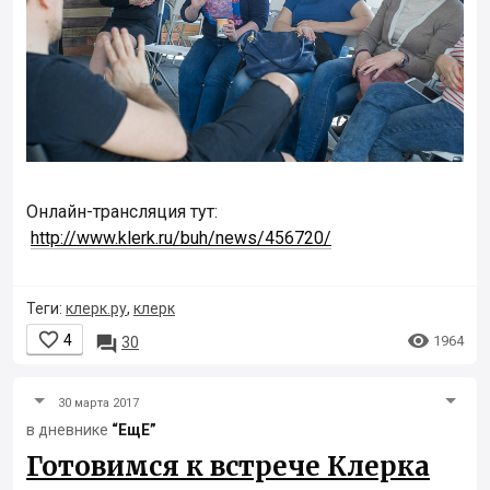
Онлайн-трансляция тут:
http://www.klerk.ru/buh/news/456720/
Теги:
клерк.ру
,
клерк


4

1964
30
30 марта 2017
в дневнике
“ЕщЕ”
Готовимся к встрече Клерка