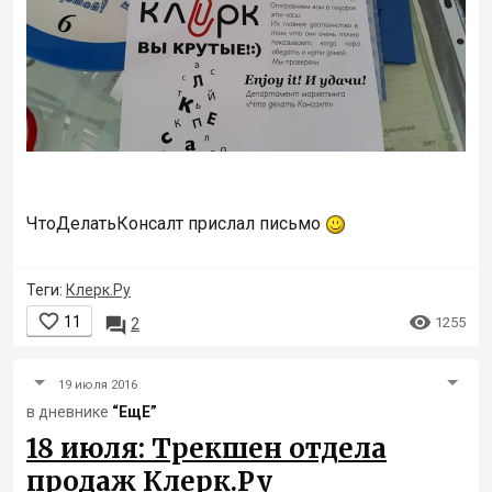
ЧтоДелатьКонсалт прислал письмо
Теги:
Клерк.Ру


11

1255
2
19 июля 2016
в дневнике
“ЕщЕ”
18 июля: Трекшен отдела
продаж Клерк.Ру