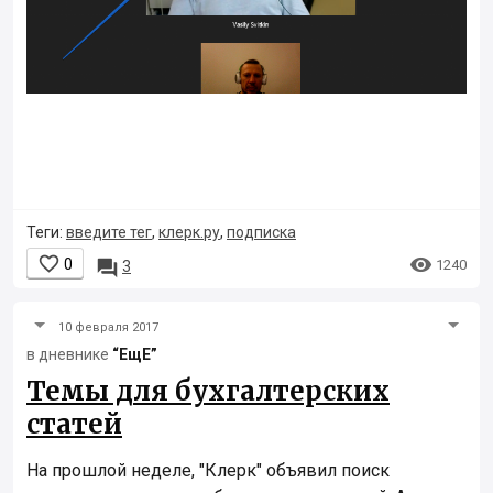
Теги:
введите тег
,
клерк.ру
,
подписка


0

1240
3
10 февраля 2017
в дневнике
“ЕщЕ”
Темы для бухгалтерских
статей
На прошлой неделе, "Клерк" объявил поиск