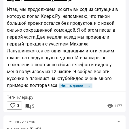
Итак, мы продолжаем искать выход из ситуации в
которую попал Клерк.Ру. напоминаю, что такой
большой проект остался без продуктов и с новой
сильно сокращенной командой. Я об этом писал в
первой части.Две недели назад мы проводили
первый трекшен с участием Михаила
Лапушинского, а сегодня подводим итоги ставим
планы на следующую неделю. Из-за жары, к
сожалению постоянно сбоил телефон и видео у
меня получилось из 12 частей. Я собрал все эти
кусочки в плейлист на ютубеВидео очень много
примерно полтора часа.
→
Читать далее...
Теги:
клерк.ру


0

1177
5
08 июля 2016