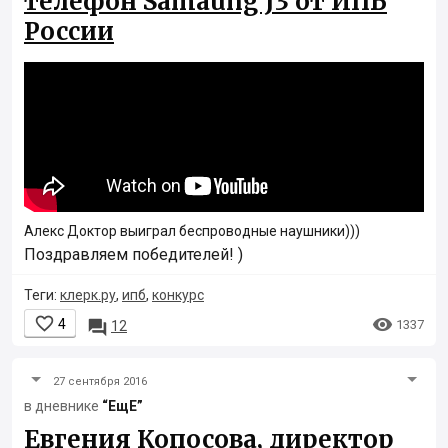
телефон Samaung J3 от ИПБ
России
Алекс Доктор выиграл беспроводные наушники)))
Поздравляем победителей! )
Теги:
клерк.ру
,
ипб
,
конкурс


4

1337
12
27 сентября 2016
в дневнике
“ЕщЕ”
Евгения Копосова, директор