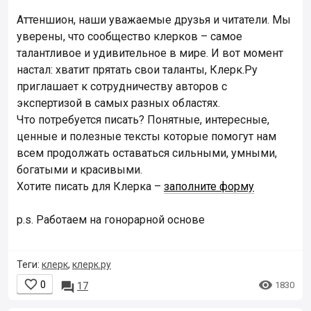
Аттеншион, наши уважаемые друзья и читатели. Мы
уверены, что сообщество клерков – самое
талантливое и удивительное в мире. И вот момент
настал: хватит прятать свои таланты, Клерк.Ру
приглашает к сотрудничеству авторов с
экспертизой в самых разных областях.
Что потребуется писать? Понятные, интересные,
ценные и полезные тексты которые помогут нам
всем продолжать оставаться сильными, умными,
богатыми и красивыми.
Хотите писать для Клерка –
заполните форму
p.s. Работаем на гонорарной основе
Теги:
клерк
,
клерк.ру


0

1830
17