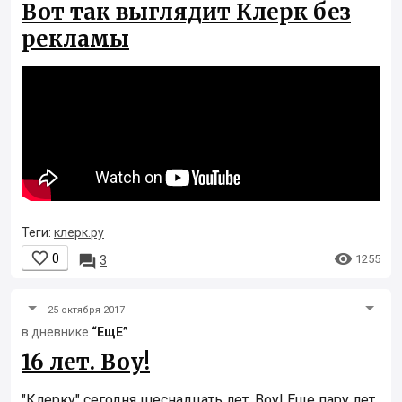
Вот так выглядит Клерк без
рекламы
Теги:
клерк.ру


0

1255
3
25 октября 2017
в дневнике
“ЕщЕ”
16 лет. Воу!
"Клерку" сегодня шеснадцать лет. Воу! Еще пару лет