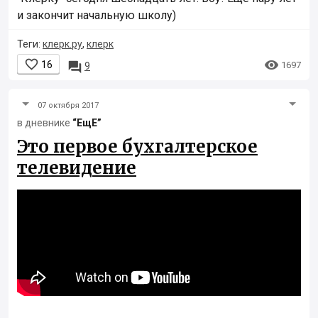
и закончит начальную школу)
Теги:
клерк.ру
,
клерк


16

1697
9
07 октября 2017
в дневнике
“ЕщЕ”
Это первое бухгалтерское
телевидение