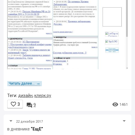
→
Читать далее...
Теги:
дизайн
,
клерк.ру


3

1461
9
22 декабря 2017
в дневнике
“ЕщЕ”