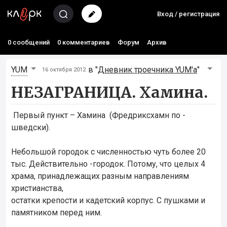
Вход / регистрация
0 сообщений
0 комментариев
Форум
Архив
YUM
в "
Дневник троечника YUM'а
"
16 октября 2012
НЕЗАГРАНИЦА. Хамина.
Первый пункт – Хамина (Фредриксхамн по -
шведски).
Небольшой городок с численностью чуть более 20
тыс. Действительно -городок. Потому, что целых 4
храма, принадлежащих разным направлениям
христианства,
остатки крепости и кадетский корпус. С пушками и
памятником перед ним.