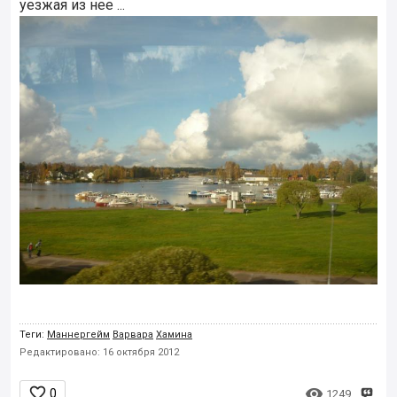
уезжая из нее ...
Теги:
Маннергейм
Варвара
Хамина
Редактировано: 16 октября 2012


0
1249