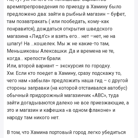
времяпрепроведения по приезду в Хамину было
предложено два: зайти в рыбный магазин – буфет,
там позавтракать ( или пообедать, кому-как
понравится), дождаться открытия шведского
магазина «Лидл’с» и взять его… нет –нет, не на
шпагу! На …кошелек. Мы ж не какие-то там,
Меньшиковы Алексашки. Да и времена не те,
когда… крепости брали.
Или, второй вариант – экскурсия по городку.
Хм. Если кто поедет в Хамину, сразу подскажу то,
чего нам «забыла» предложить наша гид – с другой
стороны заправки (на которой отстаивался автобус)
обычный придорожный магазинчик «ABC», туда
зайти догадываются далеко не все приезжающие, а
это и магазин и кафешка «в одном флаконе» и
народу там никого нет.
В том, что Хамина портовый город легко убедиться