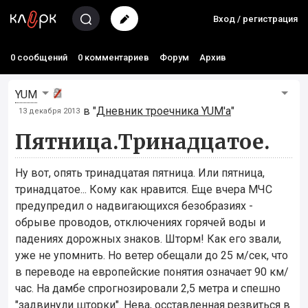
Вход / регистрация
0 сообщений
0 комментариев
Форум
Архив
YUM
в "
Дневник троечника YUM'а
"
13 декабря 2013
Пятница.Тринадцатое.
Ну вот, опять тринадцатая пятница. Или пятница,
тринадцатое... Кому как нравится. Еще вчера МЧС
предупредил о надвигающихся безобразиях -
обрыве проводов, отключениях горячей воды и
падениях дорожных знаков. Шторм! Как его звали,
уже не упомнить. Но ветер обещали до 25 м/сек, что
в переводе на европейские понятия означает 90 км/
час. На дамбе спрогнозировали 2,5 метра и спешно
"задвинули шторки". Нева, осставленная резвиться в