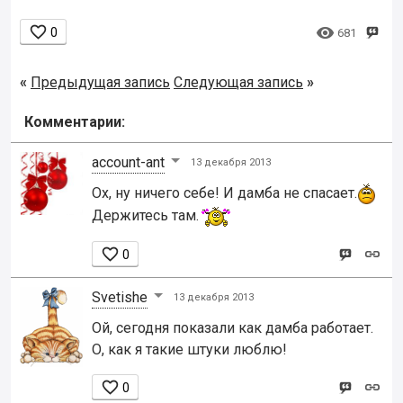


0
681
«
Предыдущая запись
Следующая запись
»
Комментарии:
account-ant
13 декабря 2013
Ох, ну ничего себе! И дамба не спасает.
Держитесь там.

0
Svetishe
13 декабря 2013
Ой, сегодня показали как дамба работает.
О, как я такие штуки люблю!

0