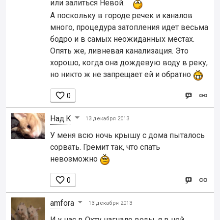
или залиться Невой.
А поскольку в городе речек и каналов
много, процедура затопления идет весьма
бодро и в самых неожиданных местах.
Опять же, ливневая канализация. Это
хорошо, когда она дождевую воду в реку,
но никто ж не запрещает ей и обратно

0
Над.К
13 декабря 2013
У меня всю ночь крышу с дома пыталось
сорвать. Гремит так, что спать
невозможно

0
amfora
13 декабря 2013
И у нас в Охту нагнало воды, я в ней