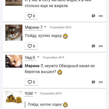
столько еще не видела

0
Марина-7
13 декабря 2013
Пойду, куплю лодку

0
Над.К
13 декабря 2013
Марина-7
, неужто Обводный канал из
берегов вышел?

0
YUM
13 декабря 2013
Пойду, куплю лодку