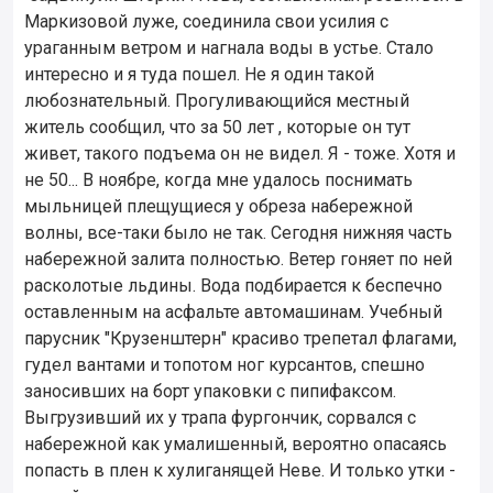
Маркизовой луже, соединила свои усилия с
ураганным ветром и нагнала воды в устье. Стало
интересно и я туда пошел. Не я один такой
любознательный. Прогуливающийся местный
житель сообщил, что за 50 лет , которые он тут
живет, такого подъема он не видел. Я - тоже. Хотя и
не 50... В ноябре, когда мне удалось поснимать
мыльницей плещущиеся у обреза набережной
волны, все-таки было не так. Сегодня нижняя часть
набережной залита полностью. Ветер гоняет по ней
расколотые льдины. Вода подбирается к беспечно
оставленным на асфальте автомашинам. Учебный
парусник "Крузенштерн" красиво трепетал флагами,
гудел вантами и топотом ног курсантов, спешно
заносивших на борт упаковки с пипифаксом.
Выгрузивший их у трапа фургончик, сорвался с
набережной как умалишенный, вероятно опасаясь
попасть в плен к хулиганящей Неве. И только утки -