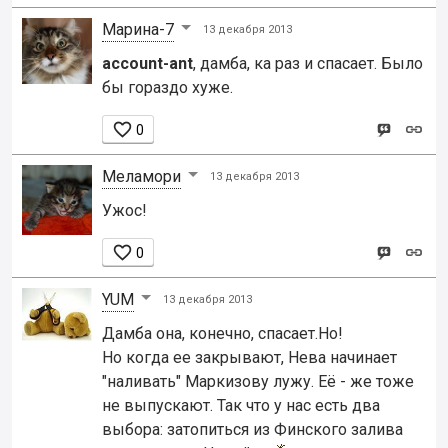
Марина-7
13 декабря 2013
account-ant
, дамба, ка раз и спасает. Было
бы гораздо хуже.

0
Меламори
13 декабря 2013
Ужос!

0
YUM
13 декабря 2013
Дамба она, конечно, спасает.Но!
Но когда ее закрывают, Нева начинает
"наливать" Маркизову лужу. Её - же тоже
не выпускают. Так что у нас есть два
выбора: затопиться из Финского залива