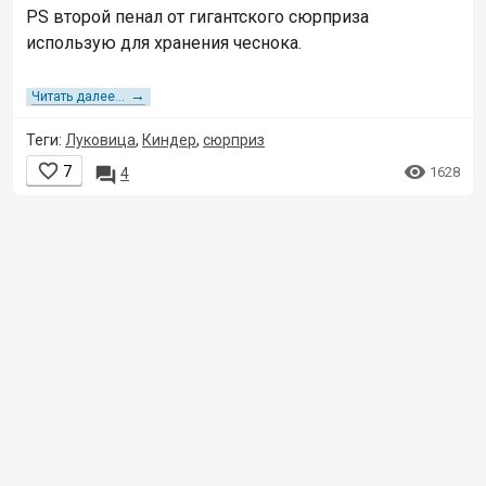
PS второй пенал от гигантского сюрприза
использую для хранения чеснока.
→
Читать далее...
Теги:
Луковица
,
Киндер
,
сюрприз


7

1628
4