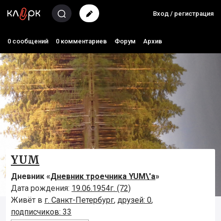
Вход / регистрация
0 сообщений
0 комментариев
Форум
Архив
YUM
Дневник «
Дневник троечника YUM\'а
»
Дата рождения:
19.06.1954г. (72)
Живёт в
г. Санкт-Петербург
,
друзей: 0
,
подписчиков: 33