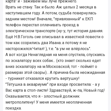
карта" и - заживём мы луче прежнего.
Врать не стану. Так и было. Аж целых 2 месяца в
наступившем году. А потом, судьба повернулась
задним местом! Вначале, "привязанный" к ЕКП
телефон перестал оплачивать проезд в
электрическом транспорте (ну-у, тут история давняя.
Ещё Н.В.Гоголь сие описывал в известной повести о
том как ссорились два Ивана..а потому я не
насторожился.Читал! ), т.е. "в ум не впёрлось".
А вот когда Ненаглядная на меня спустила, спускаясь
по эскалатору всех собак... (кто знает сколько едет
вниз эскалатору на м.Московской, тот - поймёт о
размерах этой своры)... А причина была неожиданная
- турникет отказался крутить вертушку!
"Тётушка в аквариуме" при входе просветила: - а у
Вас карта в стоп-листе! Здравствуй, ж-па, Новый год!
Оказывается, что я - злостный должник
метрополитену! У меня имеется неоплаченная
поездка.