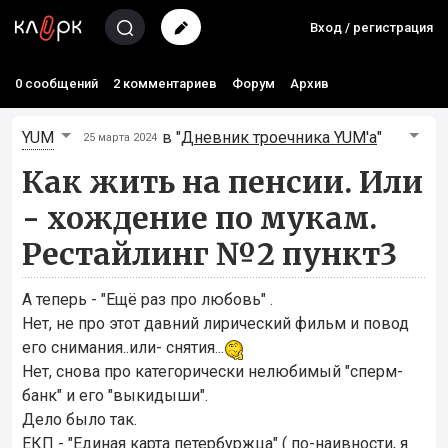
Вход / регистрация
0 сообщений
2 комментариев
Форум
Архив
YUM
в "
Дневник троечника YUM'а
"
25 марта 2024
Как жить на пенсии. Или
- хождение по мукам.
Рестайлинг №2 пункт3
А теперь - "Ещё раз про любовь" .
Нет, не про этот давний лирический фильм и повод
его снимания..или- снятия...
Нет, снова про категорически нелюбимый "сперм-
банк" и его "выкидыши".
Дело было так.
ЕКП - "Единая карта петербуржца" ( по-наивности, я