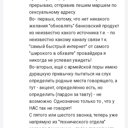
прерываю, отправив пешим маршем по
сексуальному адресу.
Во- первых, потому, что нет никакого
желания "обновлять" банковский продукт
из неизвестно какого источника т.е. - по
неизвестно какому каналу связи т.к.
"самый быстрый интернет" от самого
"широкого в обхвате" провайдера я
никогда не успевал увидеть!
Во-вторых, ещё с армейской поры имею
дурацкую привычку пытаться на слух
определить родные места говорящего, а
тут - акцент, определённо есть, но
определить (пардон за тавту) - не
возможно. Однозначно только то , что у
НАС так не говорят!
С пятого или шестого звонка, теперь уже
напрямую из "технического отдела"