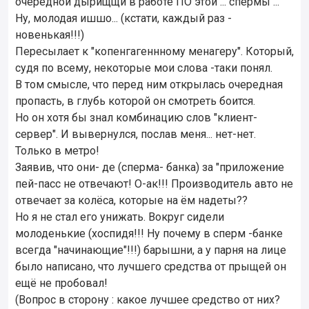
очередной дырищщи в работе ПО этой ... спермы ...
Ну, молодая ишшо... (кстати, каждый раз -
новенькая!!!)
Пересылает к "копенгагеннному менагеру". Который,
судя по всему, некоторые мои слова -таки понял.
В том смысле, что перед ним открылась очередная
пропасть, в глубь которой он смотреть боится.
Но он хотя бы знал комбинацию слов "клиент-
сервер". И вывернулся, послав меня... нет-нет.
Только в метро!
Заявив, что они- де (сперма- банка) за "приложение
пей-пасс не отвечают! О-ак!!! Производитель авто не
отвечает за колёса, которые на ём надеты??
Но я не стал его унижать. Вокруг сидели
молоденькие (хоспидя!!! Ну почему в сперм -банке
всегда "начинающие"!!!) барышни, а у парня на лице
было написано, что лучшего средства от прыщей он
ещё не пробовал!
(Вопрос в сторону : какое лучшее средство от них?