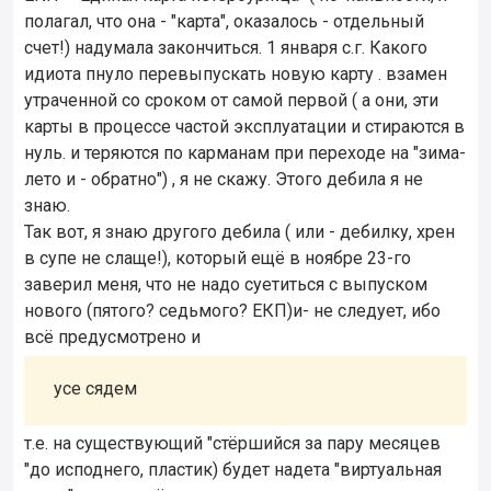
полагал, что она - "карта", оказалось - отдельный
счет!) надумала закончиться. 1 января с.г. Какого
идиота пнуло перевыпускать новую карту . взамен
утраченной со сроком от самой первой ( а они, эти
карты в процессе частой эксплуатации и стираются в
нуль. и теряются по карманам при переходе на "зима-
лето и - обратно") , я не скажу. Этого дебила я не
знаю.
Так вот, я знаю другого дебила ( или - дебилку, хрен
в супе не слаще!), который ещё в ноябре 23-го
заверил меня, что не надо суетиться с выпуском
нового (пятого? седьмого? ЕКП)и- не следует, ибо
всё предусмотрено и
усе сядем
т.е. на существующий "стёршийся за пару месяцев
"до исподнего, пластик) будет надета "виртуальная