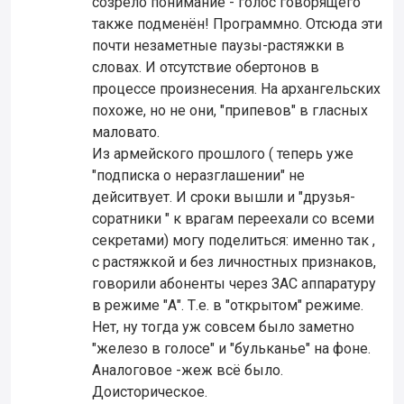
созрело понимание - голос говорящего
также подменён! Программно. Отсюда эти
почти незаметные паузы-растяжки в
словах. И отсутствие обертонов в
процессе произнесения. На архангельских
похоже, но не они, "припевов" в гласных
маловато.
Из армейского прошлого ( теперь уже
"подписка о неразглашении" не
дейситвует. И сроки вышли и "друзья-
соратники " к врагам переехали со всеми
секретами) могу поделиться: именно так ,
с растяжкой и без личностных признаков,
говорили абоненты через ЗАС аппаратуру
в режиме "А". Т.е. в "открытом" режиме.
Нет, ну тогда уж совсем было заметно
"железо в голосе" и "бульканье" на фоне.
Аналоговое -жеж всё было.
Доисторическое.