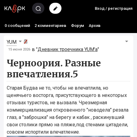
Вход / регистрация
0 сообщений
2 комментариев
Форум
Архив
YUM
в "
Дневник троечника YUM'а
"
15 июня 2026
Черноория. Разные
впечатления.5
Старая Будва не то, чтобы не впечатлила, но
щенячьего восторга, присутствующего в некоторых
отзывах туристов, не вызвала. Чрезмерная
коммерциализация откровенного "новодела" резала
глаз, а "заброшка" на берегу и кабак , раскинувший
свои столики прямо на пляже,под стенами цитадели,
совсем испортили впечатление.