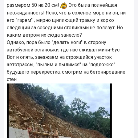
размером 50 на 20 см!
Это была полнейшая
неожиданность! Ясно, что в солёное море ни он, ни
его "гарем" , мирно щиплющий травку и зорко
следящий за соседними столиками,не полезут. Но
каким ветром их сюда занесло?
Однако, пора было "делать ноги" в сторону
автобусной остановки, где нас ожидал мини-бус.
Вот и опять, заезжаем на строящийся участок
автотрассы, "пылим и пылимся" на "подложке"
будущего перекрёстка, смотрим на бетонирование
стен.