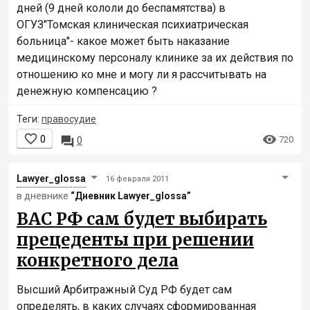
дней (9 дней кололи до беспамятства) в
ОГУЗ"Томская клиническая психиатрическая
больница"- какое может быть наказание
медицинскому персоналу клинике за их действия по
отношению ко мне и могу ли я рассчитывать на
денежную компенсацию ?
Теги:
правосудие


0

720
0
Lawyer_glossa
16 февраля 2011
в дневнике
“Дневник Lawyer_glossa”
ВАС РФ сам будет выбирать
прецеденты при решении
конкретного дела
Высший Арбитражный Суд РФ будет сам
определять, в каких случаях сформированная