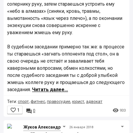
сопернику руку, затем стараешься устроить ему
«небо в алмазах» (синяки, кровь, травмы,
вымотанность «язык через плечо»), а по окончании
экзекуции снова совершенно искренне с
уважением жмешь ему руку.
В судебном заседании примерно так же: в процессе
ты стараешься «загнать оппонента под стол», он в
свою очередь не отстаёт и заваливает тебя
каверзными вопросами, обмен колкостями, но
после судебного заседания ты с доброй улыбкой
жмешь коллеге руку и прощаешься до следующего
заседания.
Читать далее...
Теги:
спорт
,
фитнес
,
правосудие
,
юрист
,
адвокат


1

933
0
Жуков Александр
26 января 2018