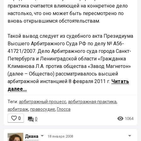
практика считается влияющей на конкретное дело
настолько, что оно может быть пересмотрено по
вновь открывшимся обстоятельствам.
Такой вывод следует из судебного акта Президиума
Высшего Арбитражного Суда РФ по делу № А56-
41721/2007. Дело Арбитражного суда города Санкт-
Петербурга и Ленинградской области «Гражданка
Климанова Л.А. против общества «Завод Магнетон»
(далее – Общество) рассматривалось высшей
арбитражной инстанцией 8 февраля 2011 г.
Читать
далее...
Теги:
арбитражный процесс
,
арбитражная практика
,
арбитраж
,
правосудие
,
Глосса


0

1064
0
Диана
18 января 2008