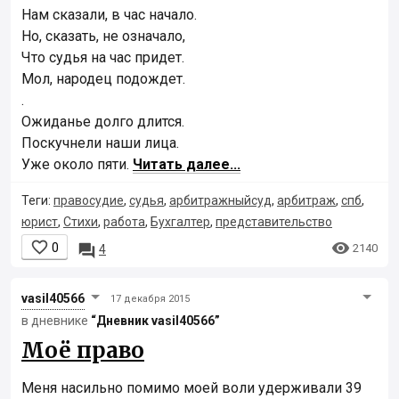
Нам сказали, в час начало.
Но, сказать, не означало,
Что судья на час придет.
Мол, народец подождет.
.
Ожиданье долго длится.
Поскучнели наши лица.
Уже около пяти.
Читать далее...
Теги:
правосудие
,
судья
,
арбитражныйсуд
,
арбитраж
,
спб
,
юрист
,
Стихи
,
работа
,
Бухгалтер
,
представительство


0

2140
4
vasil40566
17 декабря 2015
в дневнике
“Дневник vasil40566”
Моё право
Меня насильно помимо моей воли удерживали 39