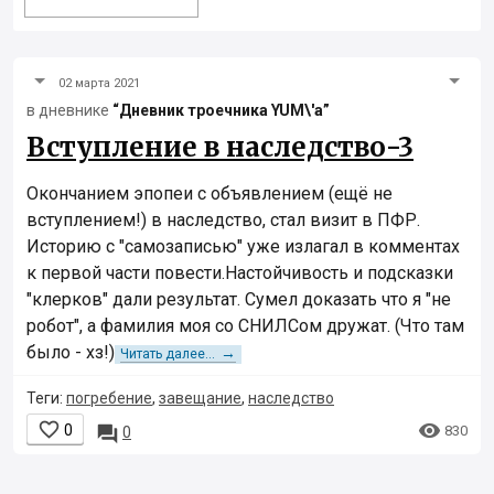
02 марта 2021
в дневнике
“Дневник троечника YUM\'а”
Вступление в наследство-3
Окончанием эпопеи с объявлением (ещё не
вступлением!) в наследство, стал визит в ПФР.
Историю с "самозаписью" уже излагал в комментах
к первой части повести.Настойчивость и подсказки
"клерков" дали результат. Сумел доказать что я "не
робот", а фамилия моя со СНИЛСом дружат. (Что там
было - хз!)
→
Читать далее...
Теги:
погребение
,
завещание
,
наследство


0

830
0